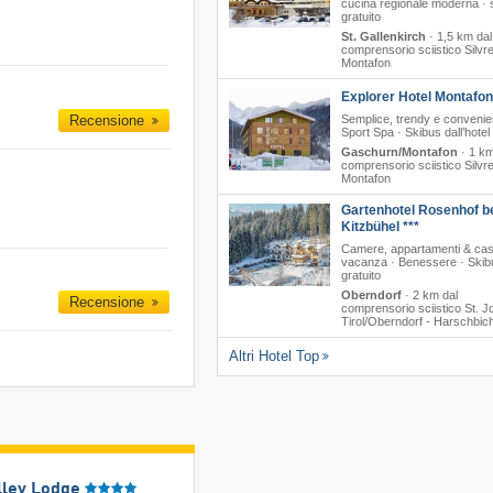
cucina regionale moderna · 
gratuito
St. Gallenkirch
·
1,5 km dal
comprensorio sciistico Silvre
Montafon
Explorer Hotel Montafon
Recensione
Semplice, trendy e convenie
Sport Spa · Skibus dall’hotel
Gaschurn/Montafon
·
1 km
comprensorio sciistico Silvre
Montafon
Gartenhotel Rosenhof b
Kitzbühel ***
Camere, appartamenti & ca
vacanza · Benessere · Skib
gratuito
Oberndorf
·
2 km dal
Recensione
comprensorio sciistico St. J
Tirol/​Oberndorf - Harschbich
Altri Hotel Top
lley Lodge