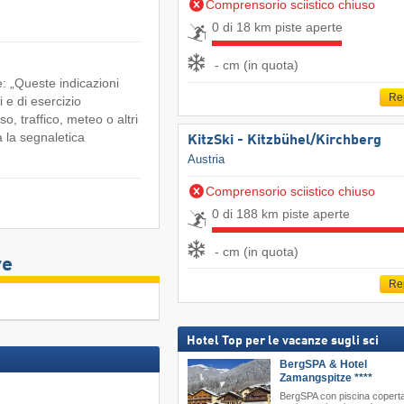
Comprensorio sciistico chiuso
0 di 18 km piste aperte
- cm (in quota)
: „Queste indicazioni
Re
i e di esercizio
so, traffico, meteo o altri
a la segnaletica
KitzSki - Kitzbühel/​Kirchberg
Austria
Comprensorio sciistico chiuso
0 di 188 km piste aperte
- cm (in quota)
ve
Re
Hotel Top per le vacanze sugli sci
BergSPA & Hotel
Zamangspitze ****
BergSPA con piscina coperta