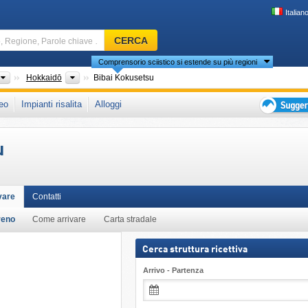
Italian
Comprensorio
CERCA
sciistico,
Comprensorio sciistico si estende su più regioni
Regione,
Parole
Paesi
Isole
Hokkaidō
Bibai Kokusetsu
chiave
che in:
Asia Orientale
eo
Impianti risalita
Alloggi
…
Suggeriment
per
u
vacanza
sciistica
vare
Contatti
reno
Come arrivare
Carta stradale
Cerca struttura ricettiva
Arrivo - Partenza