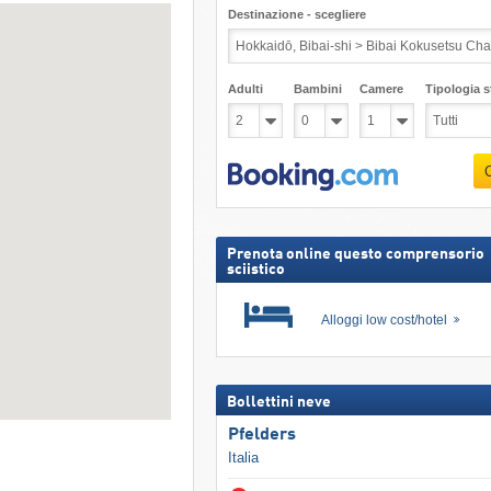
Destinazione - scegliere
Adulti
Bambini
Camere
Tipologia st
Prenota online questo comprensorio
sciistico
Alloggi low cost/hotel
Bollettini neve
Pfelders
Italia