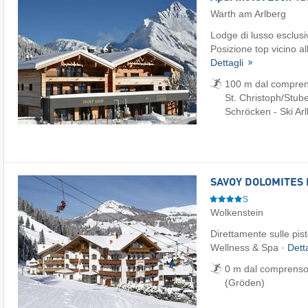
Warth am Arlberg
Lodge di lusso esclusi
Posizione top vicino al
Dettagli
100 m dal comprenso
St. Christoph/​Stube
Schröcken - Ski Ar
SAVOY DOLOMITES 
S
Wolkenstein
Direttamente sulle pist
Wellness & Spa ·
Dett
0 m dal comprensor
(Gröden)