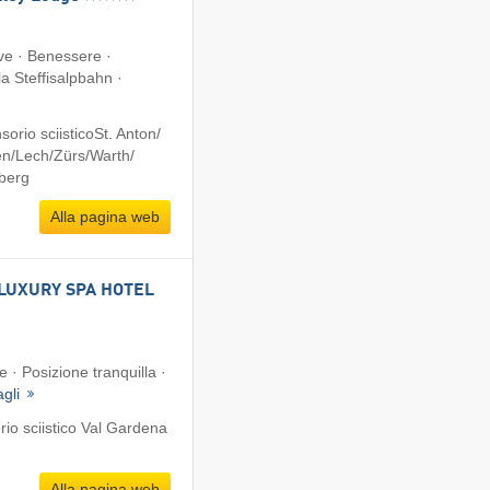
ve · Benessere ·
la Steffisalpbahn ·
rio sciisticoSt. Anton/​
n/​Lech/​Zürs/​Warth/​
lberg
Alla pagina web
LUXURY SPA HOTEL
e · Posizione tranquilla ·
agli
io sciistico Val Gardena
Alla pagina web