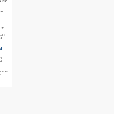
skibus
tta
nte ·
 dal
tta
ei
se
us
ohann in
l