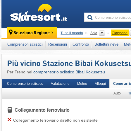
skiresort
Continenti
Seleziona Regione
Tutto il mondo
Asia
Giappone
Questo comprensorio sciistico è presente an
Comprensori sciistici
Recensioni
Confronto
Bollettini neve
Met
Più vicino Stazione Bibai Kokusets
Per Treno nel
comprensorio sciistico Bibai Kokusetsu
Comprensorio sciistico
Valutazione
Meteo
Alloggi
Come arri
Auto
T
Collegamento ferroviario
Collegamento ferroviario diretto non esistente