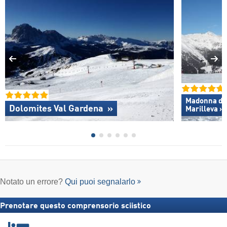
Madonna di C
Dolomites Val Gardena »
Marilleva »
Notato un errore?
Qui puoi segnalarlo
Prenotare questo comprensorio sciistico