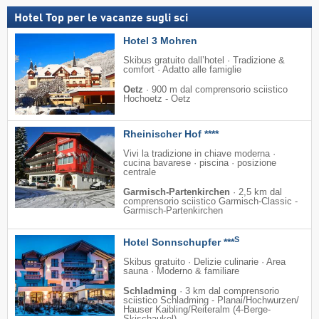
Hotel Top per le vacanze sugli sci
Hotel 3 Mohren
Skibus gratuito dall’hotel · Tradizione &
comfort · Adatto alle famiglie
Oetz
·
900 m dal comprensorio sciistico
Hochoetz - Oetz
Rheinischer Hof ****
Vivi la tradizione in chiave moderna ·
cucina bavarese · piscina · posizione
centrale
Garmisch-Partenkirchen
·
2,5 km dal
comprensorio sciistico Garmisch-Classic -
Garmisch-Partenkirchen
S
Hotel Sonnschupfer ***
Skibus gratuito · Delizie culinarie · Area
sauna · Moderno & familiare
Schladming
·
3 km dal comprensorio
sciistico Schladming - Planai/​Hochwurzen/​
Hauser Kaibling/​Reiteralm (4-Berge-
Skischaukel)