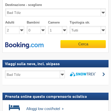
Destinazione - scegliere
Adulti
Bambini
Camere
Tipologia str.
Cerca
Viaggi sulla neve, incl. skipass
Viaggi
Ce
sulla
Cerca
neve,
incl.
skipass
Prenota online questo comprensorio sciistico
Alloggi low cost/hotel