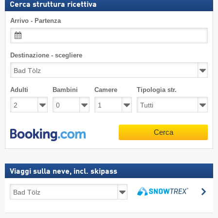
Cerca struttura ricettiva
Arrivo - Partenza
Destinazione - scegliere
Adulti
Bambini
Camere
Tipologia str.
Cerca
Viaggi sulla neve, incl. skipass
Viaggi
Ce
sulla
Cerca
neve,
incl.