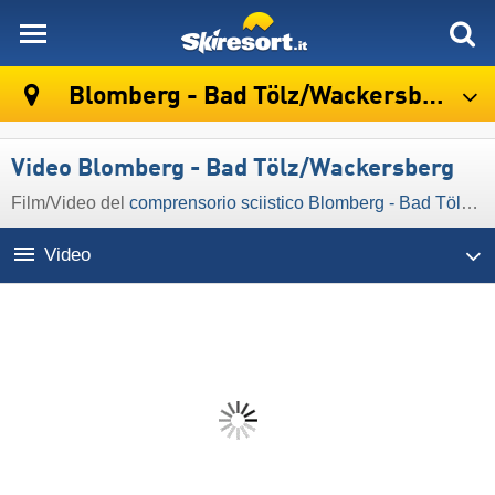
skiresort
Blomberg - Bad Tölz/​Wackersberg
Video Blomberg - Bad Tölz/​Wackersberg
Film/Video del
comprensorio sciistico Blomberg - Bad Tölz/​Wackersberg
Video