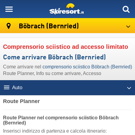
skiresort
Böbrach (Bernried)
Comprensorio sciistico ad accesso limitato
Come arrivare Böbrach (Bernried)
Come arrivare nel
comprensorio sciistico Böbrach (Bernried)
Route Planner, Info su come arrivare, Accesso
Auto
Route Planner
Route Planner nel comprensorio sciistico Böbrach
(Bernried)
Inserisci indirizzo di partenza e calcola itinerario: