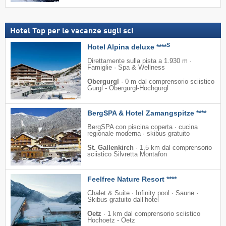
Hotel Top per le vacanze sugli sci
S
Hotel Alpina deluxe ****
Direttamente sulla pista a 1.930 m ·
Famiglie · Spa & Wellness
Obergurgl
·
0 m dal comprensorio sciistico
Gurgl - Obergurgl-Hochgurgl
BergSPA & Hotel Zamangspitze ****
BergSPA con piscina coperta · cucina
regionale moderna · skibus gratuito
St. Gallenkirch
·
1,5 km dal comprensorio
sciistico Silvretta Montafon
Feelfree Nature Resort ****
Chalet & Suite · Infinity pool · Saune ·
Skibus gratuito dall’hotel
Oetz
·
1 km dal comprensorio sciistico
Hochoetz - Oetz