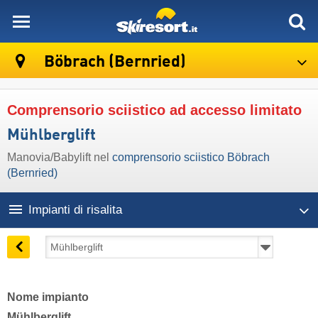
skiresort
Böbrach (Bernried)
Comprensorio sciistico ad accesso limitato
Mühlberglift
Manovia/Babylift nel
comprensorio sciistico Böbrach
(Bernried)
Impianti di risalita
Nome impianto
Mühlberglift