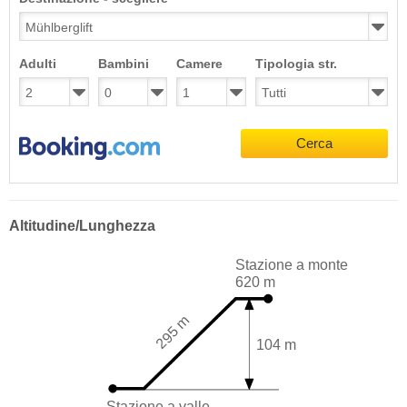
Adulti
Bambini
Camere
Tipologia str.
Cerca
Altitudine/Lunghezza
Stazione a monte
620 m
295 m
104 m
Stazione a valle