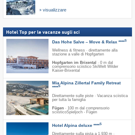
visualizzare
Hotel Top per le vacanze sugli sci
S
Das Hohe Salve – Move & Relax ****
Wellness & fitness · direttamente alla
stazione a valle di Hopfgarten
Hopfgarten im Brixental
·
0 m dal
comprensorio sciistico SkiWelt Wilder
Kaiser-Brixental
Mia Alpina Zillertal Family Retreat
S
****
Direttamente sulle piste · Vacanza sciistica
per tutta la famiglia
Fügen
·
100 m dal comprensorio
sciisticoSpieljoch - Fügen
S
Hotel Alpina deluxe ****
Direttamente sulla pista a 1.930 m ·