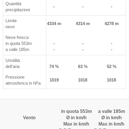
Quantità
-
-
-
-
precipitazioni
Limite
 m
4380 m
4334 m
4314 m
4278 m
neve
Neve fresca
in quota 553m
-
-
-
-
a valle 185m
-
-
-
-
Umidità
%
dell'aria
82 %
74 %
63 %
52 %
Pressione
8
1018
1019
1018
1018
atmosferica in hPa
in quota 553m
a valle 185m
Vento
Ø in km/h
Ø in km/h
Max in km/h
Max in km/h