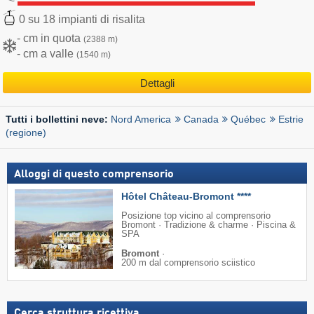
0 su 18 impianti di risalita
- cm in quota
(2388 m)
- cm a valle
(1540 m)
Dettagli
Nord America
Canada
Québec
Estrie
Tutti i bollettini neve:
(regione)
Alloggi di questo comprensorio
Hôtel Château-Bromont ****
Posizione top vicino al comprensorio
Bromont · Tradizione & charme · Piscina &
SPA
Bromont
·
200 m dal comprensorio sciistico
Cerca struttura ricettiva