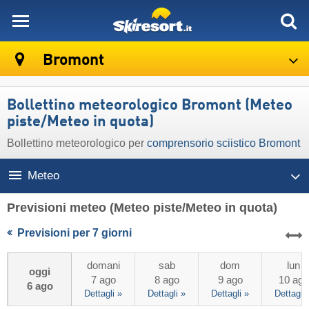
skiresort
Bromont
Bollettino meteorologico Bromont (Meteo
piste/Meteo in quota)
Bollettino meteorologico per
comprensorio sciistico Bromont
Meteo
Previsioni meteo
(Meteo piste/Meteo in quota)
Previsioni per 7 giorni
domani
sab
dom
lun
oggi
7 ago
8 ago
9 ago
10 ago
6 ago
Dettagli »
Dettagli »
Dettagli »
Dettagli 