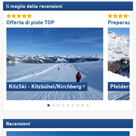
Il meglio delle recensioni
Offerta di piste TOP
Preparazio
KitzSki - Kitzbühel/​Kirchberg
Pfelders
Recensioni