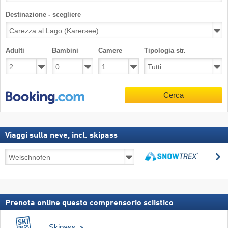
Destinazione - scegliere
Adulti
Bambini
Camere
Tipologia str.
Cerca
Viaggi sulla neve, incl. skipass
Viaggi
C
sulla
Cerca
neve,
incl.
skipass
Prenota online questo comprensorio sciistico
Skipass