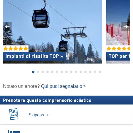
Impianti di risalita TOP »
TOP per fa
Notato un errore?
Qui puoi segnalarlo
Prenotare questo comprensorio sciistico
Skipass