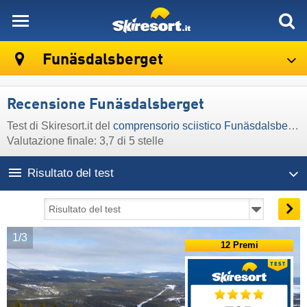
skiresort
Funäsdalsberget
Recensione Funäsdalsberget
Test di Skiresort.it del
comprensorio sciistico Funäsdalsberget
Valutazione finale: 3,7 di 5 stelle
Risultato del test
1/3
12 Premi