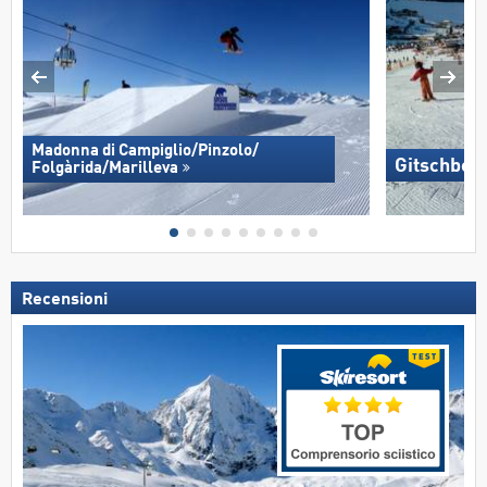
Madonna di Campiglio/​Pinzolo/​
Gitschberg
Folgàrida/​Marilleva
Recensioni