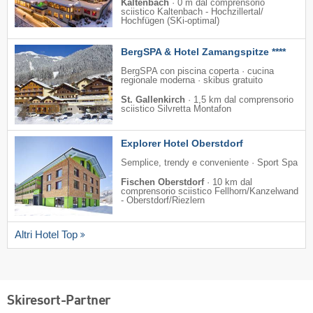
Kaltenbach
·
0 m dal comprensorio
sciistico Kaltenbach - Hochzillertal/​
Hochfügen (SKi-optimal)
BergSPA & Hotel Zamangspitze ****
BergSPA con piscina coperta · cucina
regionale moderna · skibus gratuito
St. Gallenkirch
·
1,5 km dal comprensorio
sciistico Silvretta Montafon
Explorer Hotel Oberstdorf
Semplice, trendy e conveniente · Sport Spa
Fischen Oberstdorf
·
10 km dal
comprensorio sciistico Fellhorn/​Kanzelwand
- Oberstdorf/​Riezlern
Altri Hotel Top
Skiresort-Partner