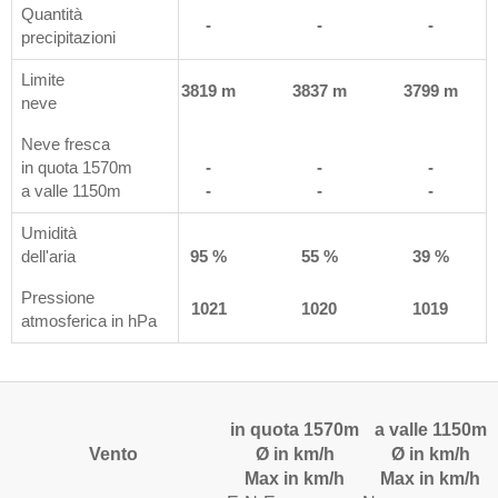
Quantità
m²
1 l /m²
-
-
-
precipitazioni
Limite
 m
3528 m
3819 m
3837 m
3799 m
neve
Neve fresca
in quota 1570m
-
-
-
-
a valle 1150m
-
-
-
-
Umidità
%
dell'aria
99 %
95 %
55 %
39 %
Pressione
1
1020
1021
1020
1019
atmosferica in hPa
in quota 1570m
a valle 1150m
Vento
Ø in km/h
Ø in km/h
Max in km/h
Max in km/h