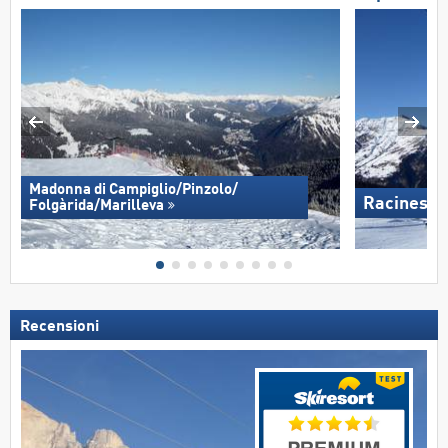
Madonna di Campiglio/​Pinzolo/​
Racines-G
Folgàrida/​Marilleva
Recensioni