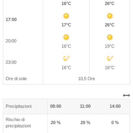
16°C
26°C
17:00
17°C
26°C
20:00
16°C
19°C
23:00
16°C
16°C
Ore di sole
10,5 Ore
0
Precipitazioni
05:00
08:00
11:00
14:00
Rischio di
%
70 %
20 %
20 %
0 %
precipitazioni