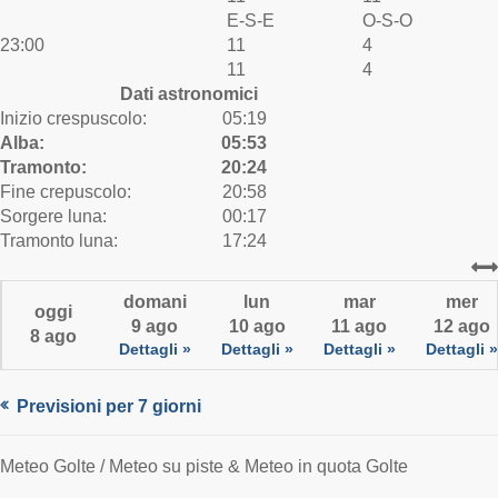
E-S-E
O-S-O
23:00
11
4
11
4
Dati astronomici
Inizio crespuscolo:
05:19
Alba:
05:53
Tramonto:
20:24
Fine crepuscolo:
20:58
Sorgere luna:
00:17
Tramonto luna:
17:24
domani
lun
mar
mer
oggi
9 ago
10 ago
11 ago
12 ago
8 ago
Dettagli »
Dettagli »
Dettagli »
Dettagli »
Previsioni per 7 giorni
Meteo Golte / Meteo su piste & Meteo in quota Golte