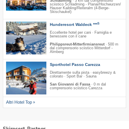
Schladming
·
3 km dal comprensorio
sciistico Schladming - Planai/​Hochwurzen/​
Hauser Kaibling/​Reiteralm (4-Berge-
Skischaukel)
S
Hunderesort Waldeck ***
Eccellente hotel per cani · Famiglia e
benessere con il cane
Philippsreut-Mitterfirmiansreut
·
500 m
dal comprensorio sciistico Mitterdorf -
Almberg
Sporthotel Passo Carezza
Direttamente sulla pista · easybreezy &
colorato · Sport Bar · Sauna
San Giovanni di Fassa
·
0 m dal
comprensorio sciistico Carezza
Altri Hotel Top