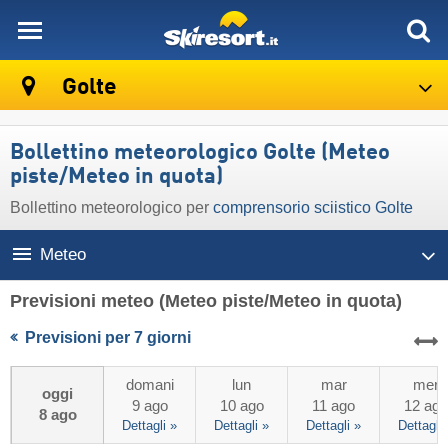
skiresort
Golte
Bollettino meteorologico Golte (Meteo
piste/Meteo in quota)
Bollettino meteorologico per
comprensorio sciistico Golte
Meteo
Previsioni meteo
(Meteo piste/Meteo in quota)
Previsioni per 7 giorni
domani
lun
mar
mer
oggi
9 ago
10 ago
11 ago
12 ago
8 ago
Dettagli »
Dettagli »
Dettagli »
Dettagli 