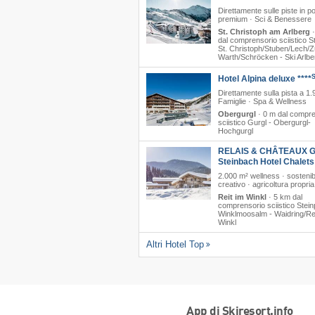
Direttamente sulle piste in p
premium · Sci & Benessere
St. Christoph am Arlberg
dal comprensorio sciistico St
St. Christoph/​Stuben/​Lech/​Z
Warth/​Schröcken - Ski Arlbe
Hotel Alpina deluxe ****
Direttamente sulla pista a 1.
Famiglie · Spa & Wellness
Obergurgl
·
0 m dal compre
sciistico Gurgl - Obergurgl-
Hochgurgl
RELAIS & CHÂTEAUX G
Steinbach Hotel Chalet
2.000 m² wellness · sostenib
creativo · agricoltura propria
Reit im Winkl
·
5 km dal
comprensorio sciistico Stein
Winklmoosalm - Waidring/​Re
Winkl
Altri Hotel Top
App di Skiresort.info