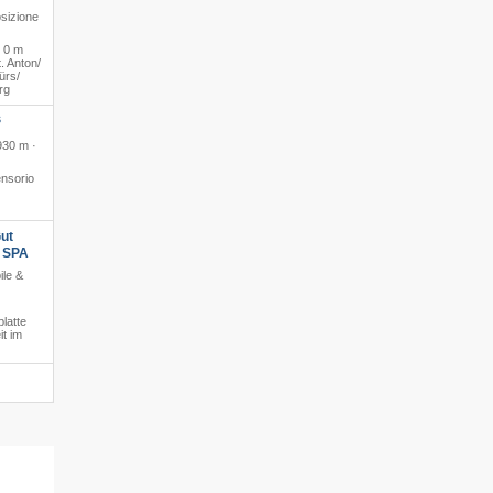
osizione
·
0 m
. Anton/​
ürs/​
rg
S
930 m ·
nsorio
ut
s SPA
ile &
platte
it im