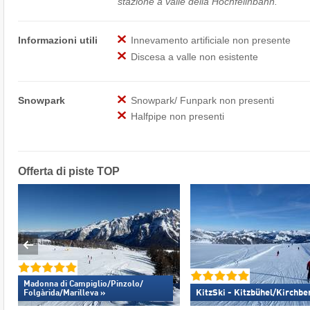
stazione a valle della Hochfellnbahn.
Informazioni utili
Innevamento artificiale non presente
Discesa a valle non esistente
Snowpark
Snowpark/ Funpark non presenti
Halfpipe non presenti
Offerta di piste TOP
Madonna di Campiglio/​Pinzolo/​
KitzSki - Kitzbühel/​Kirchbe
Folgàrida/​Marilleva »