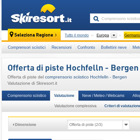
skiresort
Continenti
Seleziona Regione
Tutto il mondo
Europa
Germani
Questo comprensorio sciistico è presente an
Comprensori sciistici
Recensioni
Confronto
Bollettini neve
Met
Europa Centrale
,
Unione Europea
Offerta di piste Hochfelln - Bergen
Offerta di piste del
comprensorio sciistico Hochfelln - Bergen
Valutazione di Skiresort.it
Comprensorio sciistico
Valutazione
Neve / Meteo / Webcams
Allo
Valutazione complessiva
Criteri di valutazion
Dimensione