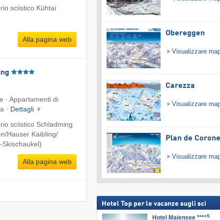
o sciistico Kühtai
Obereggen
Alla pagina web
Visualizzare ma
ing
Carezza
te · Appartamenti di
Visualizzare ma
ta ·
Dettagli
io sciistico Schladming
n/​Hauser Kaibling/​
Plan de Coron
-Skischaukel)
Visualizzare ma
Alla pagina web
Hotel Top per le vacanze sugli sci
S
Hotel Maiensee ****