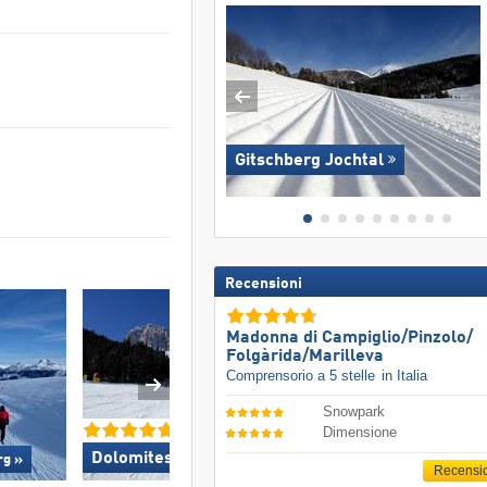
Gitschberg Jochtal
Recensioni
Madonna di Campiglio/​Pinzolo/​
Folgàrida/​Marilleva
Comprensorio a 5 stelle
in Italia
Snowpark
Dimensione
Dolomites Val Gardena »
Plan de Corone
rg »
Recensi