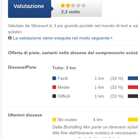
Valutazione
2,3 stelle
Valutato da
Skiresort.it
, il più grande portale nel mondo di test e v
sciistici
La valutazione viene eseguita nel modo seguente
Offerta di piste, varianti nelle discese del comprensorio sciis
Discese/Piste
Tutte: 3 km
Facili
1 km
(34 %)
Medie
1 km
(33 %)
Difficili
1 km
(33 %)
Ulteriori discese
Ski-routes
4 km
Dalla Bründling Alm parte un itinerario sciis
Alla fine dell’itinerario sciistico è necessari