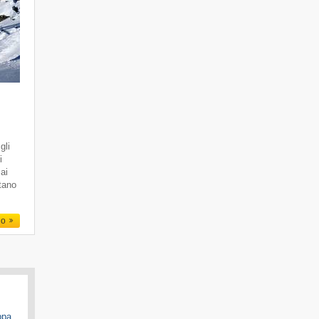
gli
i
 ai
ttano
io
ppa