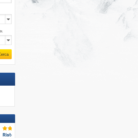
r.
Cerca
Ristoranti/baite TOP
Ristoranti/baite TOP