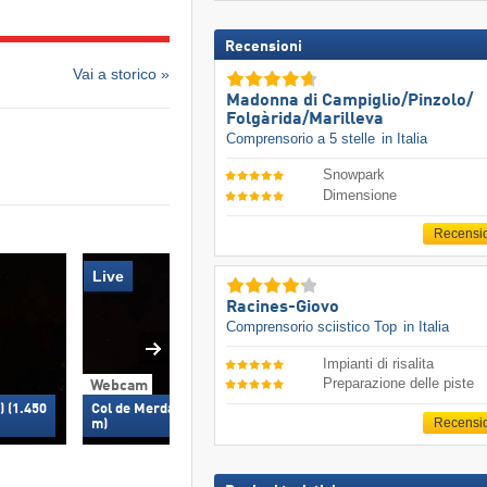
Recensioni
Vai a storico »
Madonna di Campiglio/​Pinzolo/​
Folgàrida/​Marilleva
Comprensorio a 5 stelle
in Italia
Snowpark
Dimensione
Recensi
Live
Racines-Giovo
Comprensorio sciistico Top
in Italia
Impianti di risalita
Preparazione delle piste
Webcam
Webcam
) (1.450
Col de Merdassier (Manigod) (1.500
Manigod/Le Vil
Recensi
m)