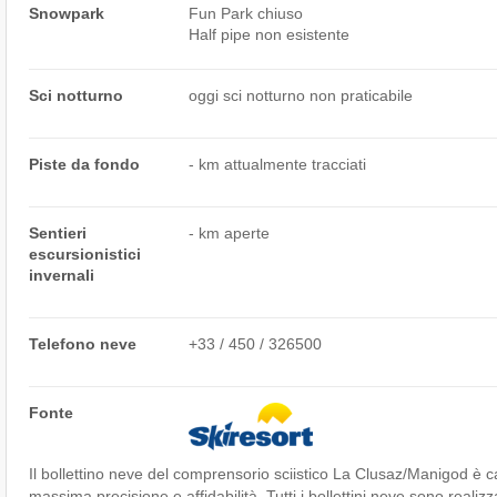
Snowpark
Fun Park chiuso
Half pipe non esistente
Sci notturno
oggi sci notturno non praticabile
Piste da fondo
- km attualmente tracciati
Sentieri
- km aperte
escursionistici
invernali
Telefono neve
+33 / 450 / 326500
Fonte
Il bollettino neve del comprensorio sciistico La Clusaz/​Manigod è c
massima precisione e affidabilità. Tutti i bollettini neve sono realiz