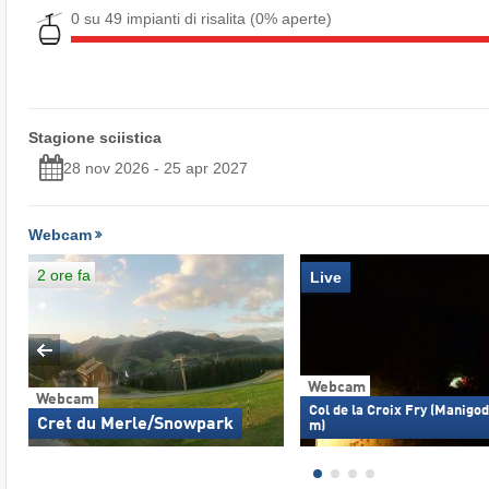
0 su 49 impianti di risalita
(0% aperte)
Stagione sciistica
28 nov 2026 - 25 apr 2027
Webcam
2 ore fa
Live
Webcam
Webcam
Col de la Croix Fry (Manigod
Cret du Merle/Snowpark
m)