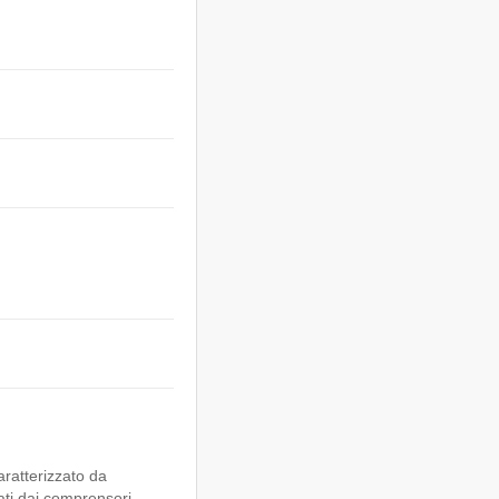
aratterizzato da
zati dai comprensori