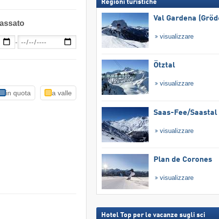
Regioni turistiche
Val Gardena (Gröd
passato
visualizzare
-
Ötztal
visualizzare
in quota
a valle
Saas-Fee/​Saastal
visualizzare
Plan de Corones
visualizzare
Hotel Top per le vacanze sugli sci