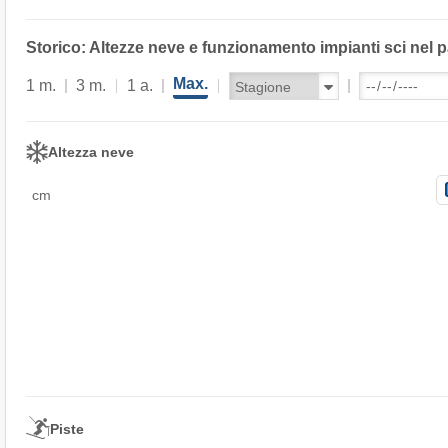
Storico: Altezze neve e funzionamento impianti sci nel 
Max.
1 m.
3 m.
1 a.
Altezza neve
cm
Piste