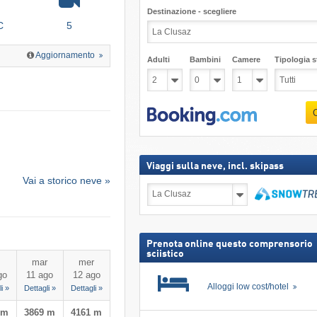
Destinazione - scegliere
C
5
Aggiornamento
Adulti
Bambini
Camere
Tipologia st
Viaggi sulla neve, incl. skipass
Vai a storico neve »
Viaggi
sulla
neve,
Cerca
incl.
skipass
Prenota online questo comprensorio
sciistico
mar
mer
go
11 ago
12 ago
Alloggi low cost/hotel
i »
Dettagli »
Dettagli »
 m
3869 m
4161 m