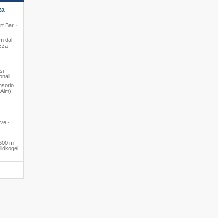
za
rt Bar ·
m dal
ezza
si
onali
nsorio
r Alm)
ive ·
600 m
ildkogel