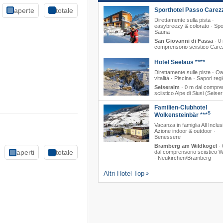
Sporthotel Passo Carez
aperte
totale
Direttamente sulla pista ·
easybreezy & colorato · Spo
Sauna
San Giovanni di Fassa
·
0 
comprensorio sciistico Car
Hotel Seelaus ****
Direttamente sulle piste · Oa
vitalità · Piscina · Sapori regi
Seiseralm
·
0 m dal compre
sciistico Alpe di Siusi (Seise
Familien-Clubhotel
S
Wolkensteinbär ***
Vacanza in famiglia All Inclus
Azione indoor & outdoor ·
Benessere
Bramberg am Wildkogel
·
aperti
totale
dal comprensorio sciistico W
- Neukirchen/​Bramberg
Altri Hotel Top