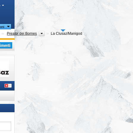
o
oni
Dipartimenti (Départements)
Regioni turistiche
Prealpi dei Bornes
La Clusaz/​Manigod
i
,
i