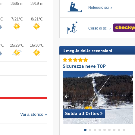
 m
3685 m
3919 m
Noleggio sci
-
-
°C
7/21°C
8/21°C
Corso di sci
-
-
9°C
15/29°C
16/30°C
Il meglio delle recensioni
Sicurezza neve TOP
Solda all'Ortles
Vai a storico »