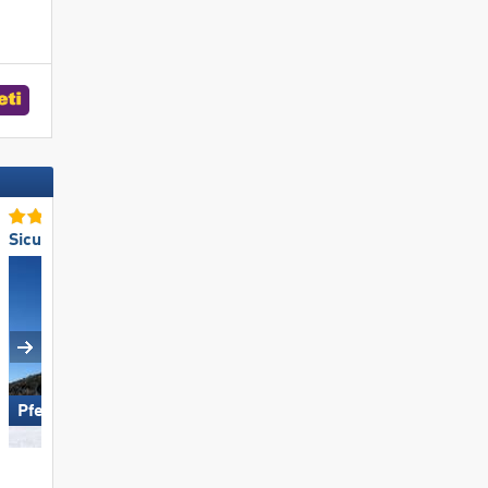
Sicurezza neve TOP
Offerta di piste TOP
Pfelders
KitzSki - Kitzbühel/​Kirchberg