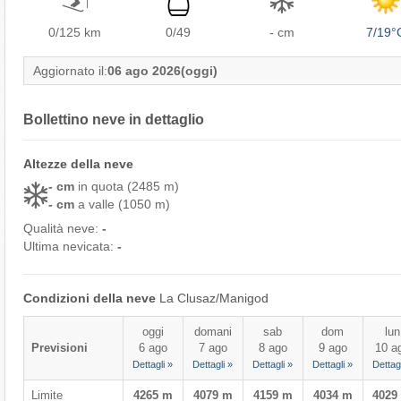
0/125
km
0/49
- cm
7/19°
Aggiornato il:
06 ago 2026
(oggi)
Bollettino neve in dettaglio
Altezze della neve
- cm
in quota (2485 m)
- cm
a valle (1050 m)
Qualità neve:
-
Ultima nevicata:
-
Condizioni della neve
La Clusaz/​Manigod
oggi
domani
sab
dom
lun
Previsioni
6 ago
7 ago
8 ago
9 ago
10 a
Dettagli »
Dettagli »
Dettagli »
Dettagli »
Dettagl
Limite
4265 m
4079 m
4159 m
4034 m
4029