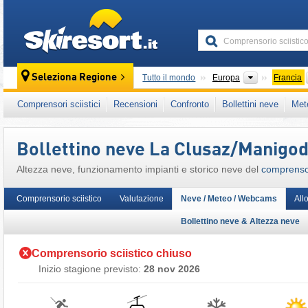
skiresort
Continenti
Seleziona Regione
Tutto il mondo
Europa
Francia
Questo comprensorio sciistico è presente an
Comprensori sciistici
Recensioni
Confronto
Bollettini neve
Met
Alpi Francesi
,
Alpi Occidentali
,
Alpi
,
Europa 
Bollettino neve La Clusaz/​Manigo
Altezza neve, funzionamento impianti e storico neve del
comprensor
Comprensorio sciistico
Valutazione
Neve / Meteo / Webcams
All
Bollettino neve & Altezza neve
Comprensorio sciistico chiuso
Inizio stagione previsto:
28 nov 2026