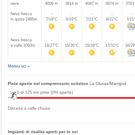
neve
4009 m
3814 m
4047 m
3874 m
3763
Neve fresca
-
-
-
-
-
in quota 2485m
7/19°C
6/19°C
7/21°C
9/22°C
7/21
Neve fresca
-
-
-
-
-
a valle 1050m
16/27°C
15/26°C
15/28°C
17/31°C
16/2
Meteo sci »
Piste aperte nel comprensorio sciistico
La Clusaz/​Manigod
0 di 125 km piste
(0% aperte)
Discesa a valle chiusa
Impianti di risalita aperti per lo sci