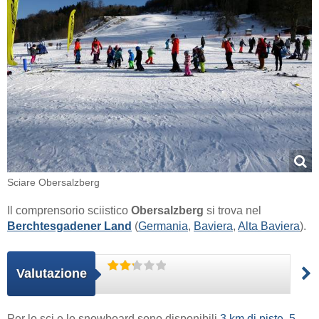
Sciare Obersalzberg
Il comprensorio sciistico
Obersalzberg
si trova nel
Berchtesgadener Land
(
Germania
,
Baviera
,
Alta Baviera
).
Valutazione
Per lo sci e lo snowboard sono disponibili
3 km di piste
.
5