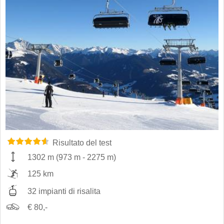
Risultato del test
1302 m
(
973 m
-
2275 m
)
125 km
32 impianti di risalita
€ 80,-