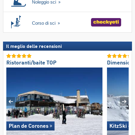
Noleggio sci
Corso di sci
Il meglio delle recensioni
Ristoranti/baite TOP
Dimension
Plan de Corones
KitzSki - 