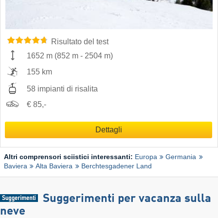
Risultato del test
1652 m
(
852 m
-
2504 m
)
155 km
58 impianti di risalita
€ 85,-
Dettagli
Altri comprensori sciistici interessanti:
Europa
Germania
Baviera
Alta Baviera
Berchtesgadener Land
Suggerimenti per vacanza sulla
neve