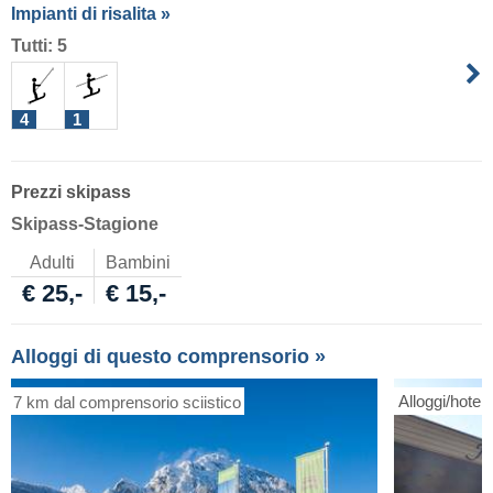
Impianti di risalita »
Tutti: 5
4
1
Prezzi skipass
Skipass-Stagione
Adulti
Bambini
€ 25,-
€ 15,-
Alloggi di questo comprensorio »
Alloggi/hotel
7 km dal comprensorio sciistico