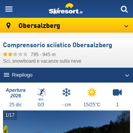
skiresort
Obersalzberg
Comprensorio sciistico Obersalzberg
795 - 945 m
Sci, snowboard e vacanze sulla neve
Riepilogo
Apertura
2026
km
25
dic
0/3
- cm
15/25°C
1
1/17