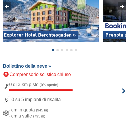
Explorer Hotel Berchtesgaden »
Prenota su
Bollettino della neve »
Comprensorio sciistico chiuso
0 di 3 km piste
(0% aperte)
0 su 5 impianti di risalita
- cm in quota
(945 m)
- cm a valle
(795 m)