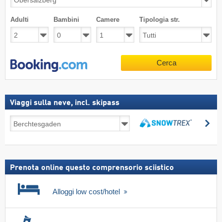
Adulti
Bambini
Camere
Tipologia str.
Cerca
Viaggi sulla neve, incl. skipass
Viaggi
Ce
sulla
Cerca
neve,
incl.
skipass
Prenota online questo comprensorio sciistico
Alloggi low cost/hotel