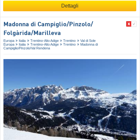
Dettagli
Madonna di Campiglio/​Pinzolo/​
Folgàrida/​Marilleva
Europa
Italia
Trentino-Alto Adige
Trentino
Val di Sole
Europa
Italia
Trentino-Alto Adige
Trentino
Madonna di
Campiglio/​Pinzolo/​Val Rendena