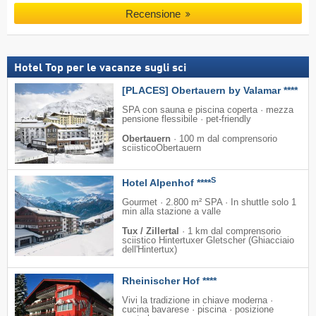
Recensione
Hotel Top per le vacanze sugli sci
[PLACES] Obertauern by Valamar ****
SPA con sauna e piscina coperta · mezza
pensione flessibile · pet-friendly
Obertauern
·
100 m dal comprensorio
sciisticoObertauern
S
Hotel Alpenhof ****
Gourmet · 2.800 m² SPA · In shuttle solo 1
min alla stazione a valle
Tux / Zillertal
·
1 km dal comprensorio
sciistico Hintertuxer Gletscher (Ghiacciaio
dell'Hintertux)
Rheinischer Hof ****
Vivi la tradizione in chiave moderna ·
cucina bavarese · piscina · posizione