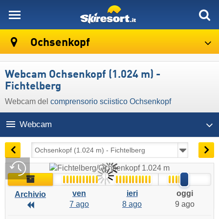
skiresort
Ochsenkopf
Webcam Ochsenkopf (1.024 m) -
Fichtelberg
Webcam del
comprensorio sciistico Ochsenkopf
Webcam
12:03 | oggi 9 ago
Live
Archivio
ven
ieri
oggi
Archivio
7 ago
8 ago
9 ago
Archivio