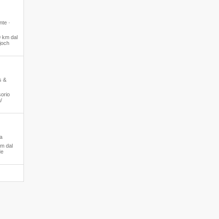
nte ·
 km dal
joch
s &
orio
​
na
m dal
de