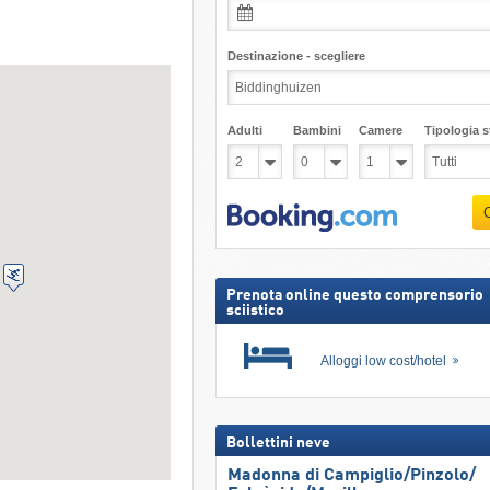
Destinazione - scegliere
Adulti
Bambini
Camere
Tipologia st
Prenota online questo comprensorio
sciistico
Alloggi low cost/hotel
Bollettini neve
Madonna di Campiglio/​Pinzolo/​