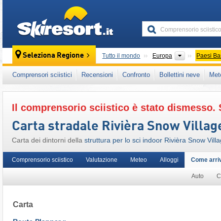
skiresort
Continenti
Seleziona Regione
Tutto il mondo
Europa
Paesi Ba
Questo comprensorio sciistico è presente an
Comprensori sciistici
Recensioni
Confronto
Bollettini neve
Met
Il comprensorio sciistico è stato dismesso. 
Carta stradale Rivièra Snow Villag
Carta dei dintorni della
struttura per lo sci indoor Rivièra Snow Vill
Comprensorio sciistico
Valutazione
Meteo
Alloggi
Come arri
Auto
C
Carta