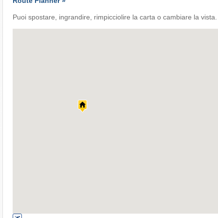
Route Planner »
Puoi spostare, ingrandire, rimpicciolire la carta o cambiare la vista.