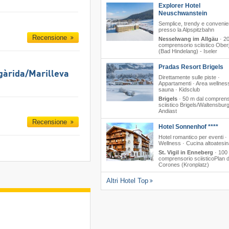
Explorer Hotel
Neuschwanstein
Semplice, trendy e convenie
presso la Alpspitzbahn
Recensione
Nesselwang im Allgäu
·
20
comprensorio sciistico Ober
(Bad Hindelang) - Iseler
Pradas Resort Brigels
gàrida/​Marilleva
Direttamente sulle piste ·
Appartamenti · Area wellnes
sauna · Kidsclub
Brigels
·
50 m dal comprens
sciistico Brigels/​Waltensburg/
Andiast
Recensione
Hotel Sonnenhof ****
Hotel romantico per eventi ·
Wellness · Cucina altoatesi
St. Vigil in Enneberg
·
100 
comprensorio sciisticoPlan 
Corones (Kronplatz)
Altri Hotel Top