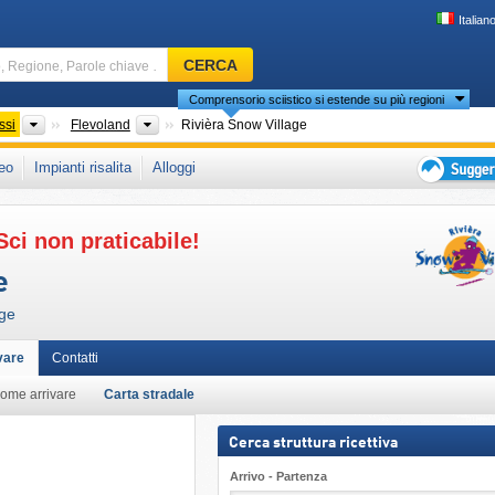
Italian
Comprensorio
CERCA
sciistico,
Comprensorio sciistico si estende su più regioni
Regione,
Parole
Paesi
Province
ssi
Flevoland
Rivièra Snow Village
chiave
che in:
Olanda Orientale
,
Benelux
,
Europa Occidentale
,
Unione Europea
eo
Impianti risalita
Alloggi
…
Suggeriment
per
Sci non praticabile!
vacanza
sciistica
e
age
vare
Contatti
ome arrivare
Carta stradale
Cerca struttura ricettiva
Arrivo - Partenza