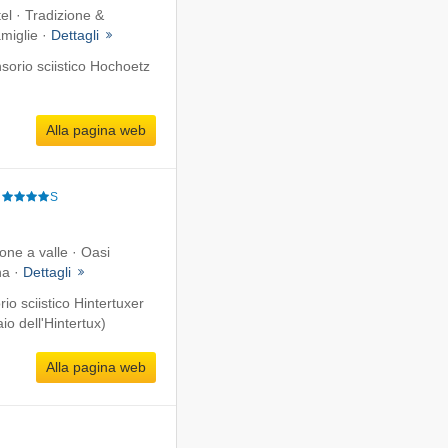
tel · Tradizione &
amiglie ·
Dettagli
orio sciistico Hochoetz
Alla pagina web
S
one a valle · Oasi
na ·
Dettagli
o sciistico Hintertuxer
io dell'Hintertux)
Alla pagina web