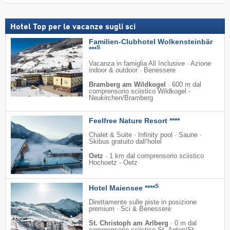
Hotel Top per le vacanze sugli sci
Familien-Clubhotel Wolkensteinbär
S
***
Vacanza in famiglia All Inclusive · Azione
indoor & outdoor · Benessere
Bramberg am Wildkogel
·
600 m dal
comprensorio sciistico Wildkogel -
Neukirchen/​Bramberg
Feelfree Nature Resort ****
Chalet & Suite · Infinity pool · Saune ·
Skibus gratuito dall’hotel
Oetz
·
1 km dal comprensorio sciistico
Hochoetz - Oetz
S
Hotel Maiensee ****
Direttamente sulle piste in posizione
premium · Sci & Benessere
St. Christoph am Arlberg
·
0 m dal