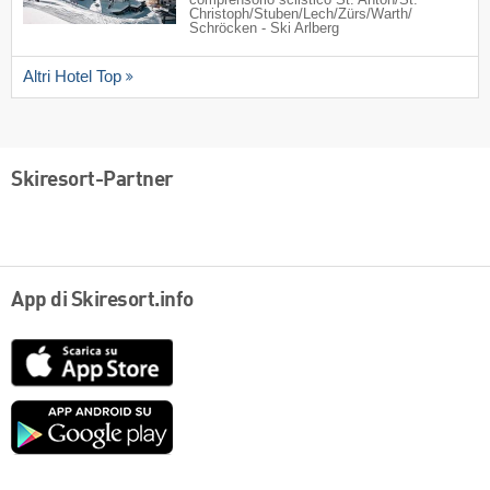
comprensorio sciistico St. Anton/​St.
Christoph/​Stuben/​Lech/​Zürs/​Warth/​
Schröcken - Ski Arlberg
Altri Hotel Top
Skiresort-Partner
App di Skiresort.info
App
Store
Google
play