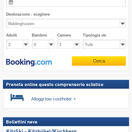
Destinazione - scegliere
Adulti
Bambini
Camere
Tipologia str.
Cerca
Prenota online questo comprensorio sciistico
Alloggi low cost/hotel
Bollettini neve
KitzSki - Kitzbühel/​Kirchberg