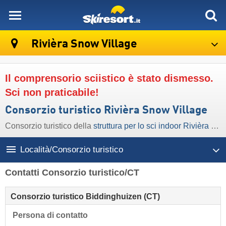
skiresort
Rivièra Snow Village
Il comprensorio sciistico è stato dismesso.
Sci non praticabile!
Consorzio turistico Rivièra Snow Village
Consorzio turistico della
struttura per lo sci indoor Rivièra Snow Village
Località/Consorzio turistico
Contatti Consorzio turistico/CT
Consorzio turistico Biddinghuizen (CT)
Persona di contatto