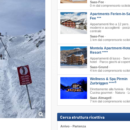
Saas-Fee
·
0 m dal comprensorio sciisti
Apartments Ferien-in-S
Fee ***
Appartamenti fino a 12 pers.
moderni e accoglienti · posi
centrale
Saas-Fee
·
1 km dal comprensorio sciis
Montela Apartment-Hote
Resort ****
Appartamenti di lusso · Serv
hotel · Parco giochi al coper
Saas-Grund
·
4 km dal comprensorio sciis
Wellness & Spa Pirmin
S
Zurbriggen ****
Direttamente alla funivia · Re
Cucina gourmet · Natura · 
Saas Almagell
·
7 km dal comprensorio sciis
Cerca struttura ricettiva
Arrivo - Partenza