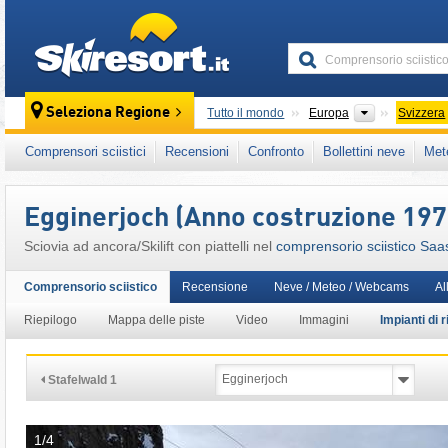
skiresort
Continenti
Seleziona Regione
Tutto il mondo
Europa
Svizzera
Questo comprensorio sciistico è presente an
Comprensori sciistici
Recensioni
Confronto
Bollettini neve
Met
Alpi Occidentali
,
Alpi
,
Europa Occidentale
,
Egginerjoch (Anno costruzione 197
Sciovia ad ancora/Skilift con piattelli nel
comprensorio sciistico Sa
Comprensorio sciistico
Recensione
Neve / Meteo / Webcams
Al
Riepilogo
Mappa delle piste
Video
Immagini
Impianti di r
Stafelwald 1
1/4