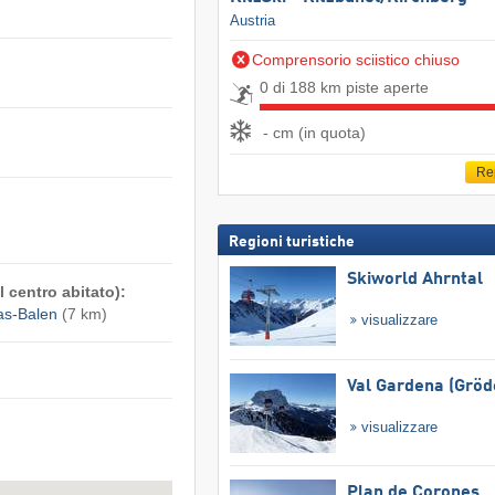
Austria
Comprensorio sciistico chiuso
0 di 188 km piste aperte
- cm (in quota)
Re
Regioni turistiche
Skiworld Ahrntal
 centro abitato):
as-Balen
(7 km)
visualizzare
Val Gardena (Gröd
visualizzare
Plan de Corones