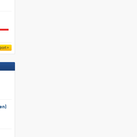
port
en)