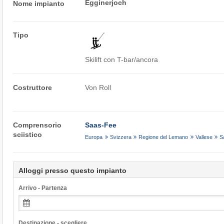
Egginerjoch
Nome impianto
Tipo
Skilift con T-bar/ancora
Costruttore
Von Roll
Comprensorio
Saas-Fee
sciistico
Europa
Svizzera
Regione del Lemano
Vallese
S
Alloggi presso questo impianto
Arrivo - Partenza
Destinazione - scegliere