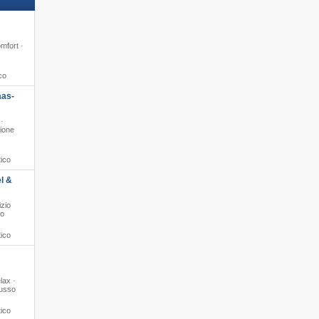
mfort ·
co
aas-
 ·
zione
tico
l &
izio
to
tico
lax ·
Lusso
tico