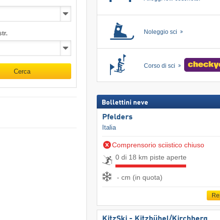
Noleggio sci
tr.
Corso di sci
Cerca
Bollettini neve
Pfelders
Italia
Comprensorio sciistico chiuso
0 di 18 km piste aperte
- cm (in quota)
Re
KitzSki - Kitzbühel/​Kirchberg