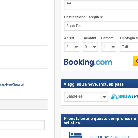
Destinazione - scegliere
Adulti
Bambini
Camere
Tipologia st
Viaggi sulla neve, incl. skipass
aas-Fee/Saastal
Viaggi
sulla
neve,
Cerca
incl.
skipass
Prenota online questo comprensorio
sciistico
Alloggi low cost/hotel