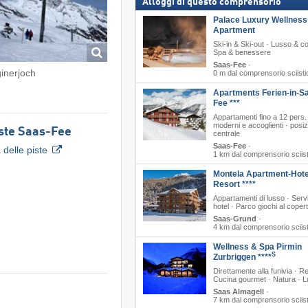
Alloggi di questo comprensorio
Palace Luxury Wellness
Apartment
Ski-in & Ski-out · Lusso & co
Spa & benessere
Saas-Fee
·
inerjoch
0 m dal comprensorio sciisti
Apartments Ferien-in-S
Fee ***
Appartamenti fino a 12 pers.
moderni e accoglienti · posi
ste Saas-Fee
centrale
Saas-Fee
·
delle piste
1 km dal comprensorio sciis
Montela Apartment-Hote
Resort ****
Appartamenti di lusso · Serv
hotel · Parco giochi al coper
Saas-Grund
·
4 km dal comprensorio sciis
Wellness & Spa Pirmin
S
Zurbriggen ****
Direttamente alla funivia · Re
Cucina gourmet · Natura · 
Saas Almagell
·
7 km dal comprensorio sciis