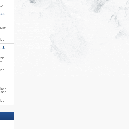
co
aas-
 ·
zione
tico
l &
izio
to
tico
lax ·
Lusso
tico