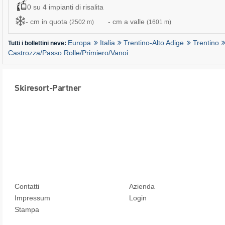
0 su 4 impianti di risalita
- cm in quota
- cm a valle
(2502 m)
(1601 m)
Europa
Italia
Trentino-Alto Adige
Trentino
Tutti i bollettini neve:
Castrozza/​Passo Rolle/​Primiero/​Vanoi
Skiresort-Partner
Contatti
Azienda
Impressum
Login
Stampa