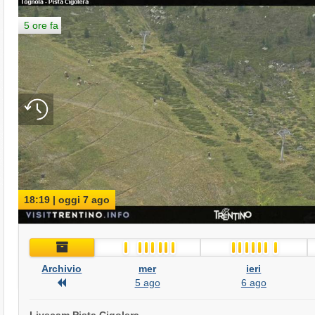
5 ore fa
18:19 | oggi 7 ago
Archivio
Archivio
mer
ieri
Archivio
5 ago
6 ago