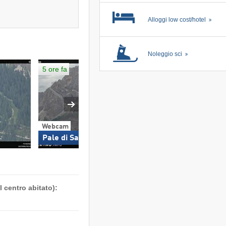
Alloggi low cost/hotel
Noleggio sci
5 ore fa
Webcam
Pale di San Martino
 centro abitato):