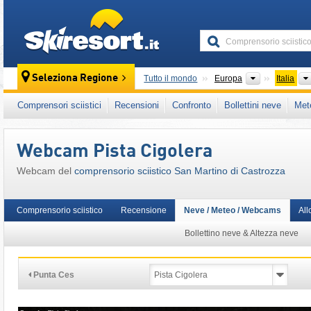
skiresort
Continenti
Seleziona Regione
Tutto il mondo
Europa
Italia
Questo comprensorio sciistico è presente an
Comprensori sciistici
Recensioni
Confronto
Bollettini neve
Met
Italia Settentrionale (Nord-est)
,
Alpi Oriental
Alpi Orientali
,
Alpi
,
Unione Europea
Webcam Pista Cigolera
Webcam del
comprensorio sciistico San Martino di Castrozza
Comprensorio sciistico
Recensione
Neve / Meteo / Webcams
All
Bollettino neve & Altezza neve
Punta Ces