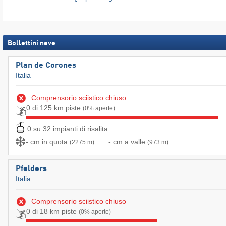
Bollettini neve
Plan de Corones
Italia
Comprensorio sciistico chiuso
0 di 125 km piste
(0% aperte)
0 su 32 impianti di risalita
- cm in quota
- cm a valle
(2275 m)
(973 m)
Pfelders
Italia
Comprensorio sciistico chiuso
0 di 18 km piste
(0% aperte)