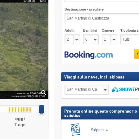
Destinazione - scegliere
Adulti
Bambini
Camere
Tipologia st
Viaggi sulla neve, incl. skipass
Viaggi
sulla
neve,
Cerca
incl.
skipass
Prenota online questo comprensorio
sciistico
oggi
7 ago
Skipass