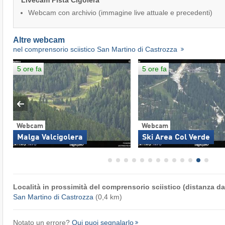
Livecam Pista Cigolera
Webcam con archivio (immagine live attuale e precedenti)
Altre webcam
nel comprensorio sciistico San Martino di Castrozza
5 ore fa
5 ore fa
Webcam
Webcam
Malga Valcigolera
Ski Area Col Verde
Località in prossimità del comprensorio sciistico (distanza dal
San Martino di Castrozza
(0,4 km)
Notato un errore?
Qui puoi segnalarlo