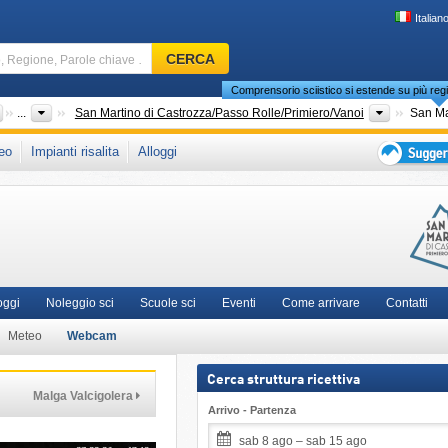
Italian
Comprensorio
CERCA
sciistico,
Comprensorio sciistico si estende su più regi
Regione,
Parole
Paesi
Regioni tu
...
San Martino di Castrozza/Passo Rolle/Primiero/Vanoi
chiave
che in:
Dolomiti di Fiemme
,
Trento
,
Dolomiti
,
Dolomiti Superski
,
eo
Impianti risalita
Alloggi
…
i Meridionali
,
Ikon Pass
,
Alpi Italiane
,
Italia Settentrionale
,
Europa Meridionale
,
Suggeriment
per
vacanza
sciistica
oggi
Noleggio sci
Scuole sci
Eventi
Come arrivare
Contatti
Meteo
Webcam
Cerca struttura ricettiva
Malga Valcigolera
Arrivo - Partenza
sab 8 ago – sab 15 ago