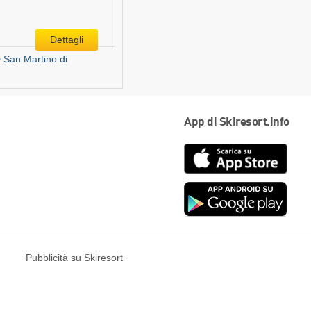
Dettagli
San Martino di
App di Skiresort.info
App
Store
Goog
play
Pubblicità su Skiresort