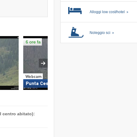
Alloggi low cost/hotel
Noleggio sci
6 ore fa
Webcam
Webcam
Punta Ces
Pista Cigolera
 centro abitato):