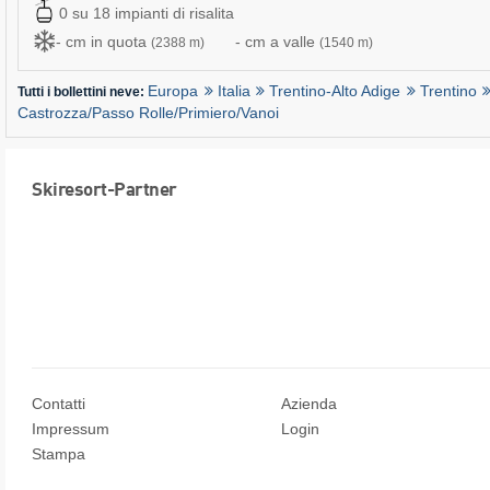
0 su 18 impianti di risalita
- cm in quota
- cm a valle
(2388 m)
(1540 m)
Europa
Italia
Trentino-Alto Adige
Trentino
Tutti i bollettini neve:
Castrozza/​Passo Rolle/​Primiero/​Vanoi
Skiresort-Partner
Contatti
Azienda
Impressum
Login
Stampa