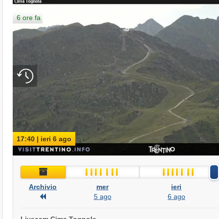
6 ore fa
17:40 | ieri 6 ago
Archivio
Archivio
mer
ieri
Archivio
5 ago
6 ago