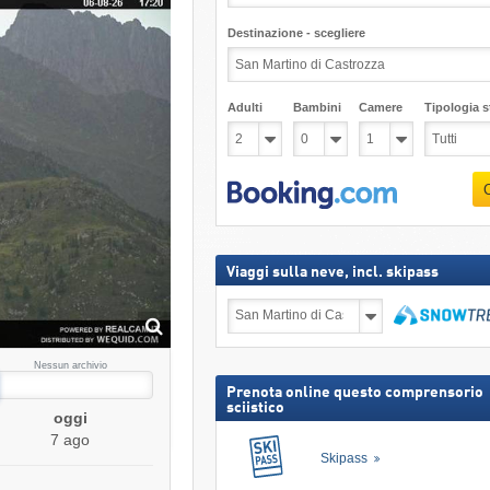
Destinazione - scegliere
Adulti
Bambini
Camere
Tipologia st
Viaggi sulla neve, incl. skipass
Viaggi
sulla
neve,
Cerca
incl.
Nessun archivio
skipass
Prenota online questo comprensorio
sciistico
oggi
7 ago
Skipass