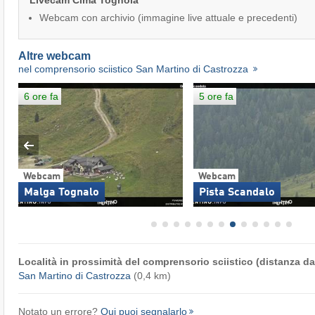
Livecam Cima Tognola
Webcam con archivio (immagine live attuale e precedenti)
Altre webcam
nel comprensorio sciistico San Martino di Castrozza
6 ore fa
5 ore fa
Webcam
Webcam
Malga Tognalo
Pista Scandalo
Località in prossimità del comprensorio sciistico (distanza dal
San Martino di Castrozza
(0,4 km)
Notato un errore?
Qui puoi segnalarlo