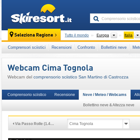
skiresort
Continenti
Seleziona Regione
Tutto il mondo
Europa
Italia
Questo comprensorio sciistico è presente an
Comprensori sciistici
Recensioni
Confronto
Bollettini neve
Met
Italia Settentrionale (Nord-est)
,
Alpi Oriental
Alpi Orientali
,
Alpi
,
Unione Europea
Webcam Cima Tognola
Webcam del
comprensorio sciistico San Martino di Castrozza
Comprensorio sciistico
Recensione
Neve / Meteo / Webcams
All
Bollettino neve & Altezza neve
Via Passo Rolle (1.4…