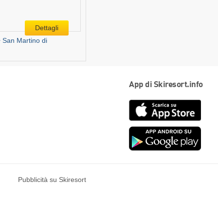
Dettagli
San Martino di
App di Skiresort.info
App
Store
Goog
play
Pubblicità su Skiresort