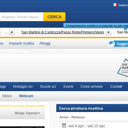
Italian
Comprensorio
CERCA
sciistico,
Comprensorio sciistico si estende su più regi
Regione,
Parole
Paesi
Regioni tu
...
San Martino di Castrozza/Passo Rolle/Primiero/Vanoi
chiave
che in:
Dolomiti di Fiemme
,
Trento
,
Dolomiti
,
Dolomiti Superski
,
eo
Impianti risalita
Alloggi
…
i Meridionali
,
Ikon Pass
,
Alpi Italiane
,
Italia Settentrionale
,
Europa Meridionale
,
Suggeriment
per
vacanza
sciistica
oggi
Noleggio sci
Scuole sci
Eventi
Come arrivare
Contatti
Meteo
Webcam
Cerca struttura ricettiva
Malga Tognalo
Arrivo - Partenza
sab 8 ago – sab 15 ago