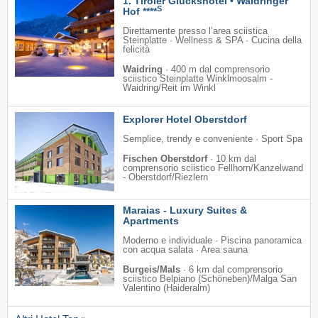
1. Tiroler Glückshotel • Waidringer
S
Hof ****
Direttamente presso l’area sciistica
Steinplatte · Wellness & SPA · Cucina della
felicità
Waidring
·
400 m dal comprensorio
sciistico Steinplatte Winklmoosalm -
Waidring/​Reit im Winkl
Explorer Hotel Oberstdorf
Semplice, trendy e conveniente · Sport Spa
Fischen Oberstdorf
·
10 km dal
comprensorio sciistico Fellhorn/​Kanzelwand
- Oberstdorf/​Riezlern
Maraias - Luxury Suites &
Apartments
Moderno e individuale · Piscina panoramica
con acqua salata · Area sauna
Burgeis/Mals
·
6 km dal comprensorio
sciistico Belpiano (Schöneben)/​Malga San
Valentino (Haideralm)