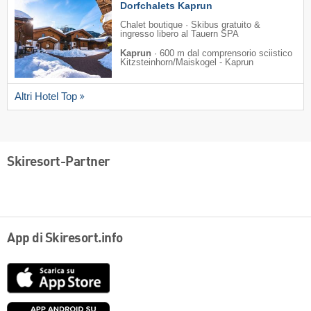
Dorfchalets Kaprun
Chalet boutique · Skibus gratuito &
ingresso libero al Tauern SPA
Kaprun
·
600 m dal comprensorio sciistico
Kitzsteinhorn/​Maiskogel - Kaprun
Altri Hotel Top
Skiresort-Partner
App di Skiresort.info
App
Store
Google