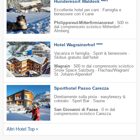
Hunderesort Waldeck ***
Eccellente hotel per cani · Famiglia e
benessere con il cane
Philippsreut-Mitterfirmiansreut
·
500 m
dal comprensorio sciistico Mitterdorf -
Almberg
Hotel Wagrainerhof ****
Vacanza in famiglia · Sport & benessere ·
Skibus gratuito dall’hotel
Wagrain
·
500 m dal comprensorio sciistico
Snow Space Salzburg - Flachau/​Wagrain/​
St. Johann-Alpendorf
Sporthotel Passo Carezza
Direttamente sulla pista · easybreezy &
colorato · Sport Bar · Sauna
San Giovanni di Fassa
·
0 m dal
comprensorio sciistico Carezza
Altri Hotel Top