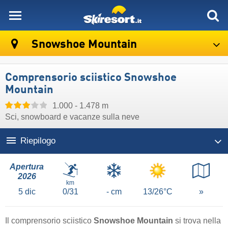
skiresort
Snowshoe Mountain
Comprensorio sciistico Snowshoe
Mountain
1.000 - 1.478 m
Sci, snowboard e vacanze sulla neve
Riepilogo
Apertura
2026
km
5
dic
0/31
- cm
13/26°C
»
Il comprensorio sciistico
Snowshoe Mountain
si trova nella