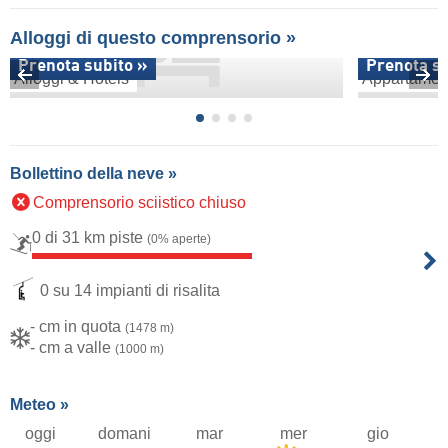
Alloggi di questo comprensorio »
Prenota subito »
Prenota su
Alloggi & Hotels
Appartamen
Bollettino della neve »
Comprensorio sciistico chiuso
0 di 31 km piste
(0% aperte)
0 su 14 impianti di risalita
- cm in quota
(1478 m)
- cm a valle
(1000 m)
Meteo »
oggi
domani
mar
mer
gio