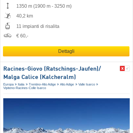
1350 m
(
1900 m
-
3250 m
)
40,2 km
11 impianti di risalita
€ 60,-
Dettagli
Racines-Giovo (Ratschings-Jaufen)/​
Malga Calice (Kalcheralm)
Europa
Italia
Trentino-Alto Adige
Alto Adige
Valle Isarco
Vipiteno-Racines-Colle Isarco