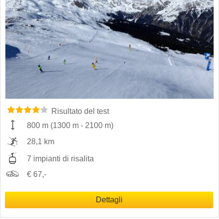
Risultato del test
800 m
(
1300 m
-
2100 m
)
28,1 km
7 impianti di risalita
€ 67,-
Dettagli