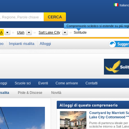
Italian
Comprensorio
CERCA
sciistico,
Comprensorio sciistico si estende su più regi
Regione,
Parole
enti
Paesi
Stati Federati
Regione Turistica
SA
Utah
Salt Lake City
Solitude
chiave
che in:
Wasatch Mountains
,
Stati delle Montagne Rocciose
,
Montagne Rocciose
,
eo
Impianti risalita
Alloggi
…
Suggeriment
per
vacanza
sciistica
loggi
Scuole sci
Eventi
Come arrivare
Contatti
isalita
Piste & Discese
Novità
Alloggi di questo comprensorio
Courtyard by Marriott Sa
Lake City Cottonwood **
Punto di partenza ideale per 
sciistiche intorno a Salt Lake