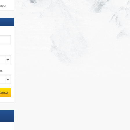
stico
r.
Cerca