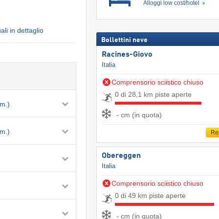
Alloggi low cost/hotel
uali in dettaglio
Bollettini neve
Racines-Giovo
Italia
Comprensorio sciistico chiuso
0 di 28,1 km piste aperte
om.)
- cm (in quota)
om.)
Re
Obereggen
Italia
Comprensorio sciistico chiuso
0 di 49 km piste aperte
- cm (in quota)