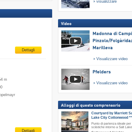
visualizzare
Video
Madonna di Campig
Pinzolo/​Folgàrida/
Marilleva
Dettagli
Visualizzare video
Pfelders
54 m
Visualizzare video
00
oppelmayr
Alloggi di questo comprensorio
Courtyard by Marriott Sa
Lake City Cottonwood **
Punto di partenza ideale per 
sciistiche intorno a Salt Lake
Dettagli