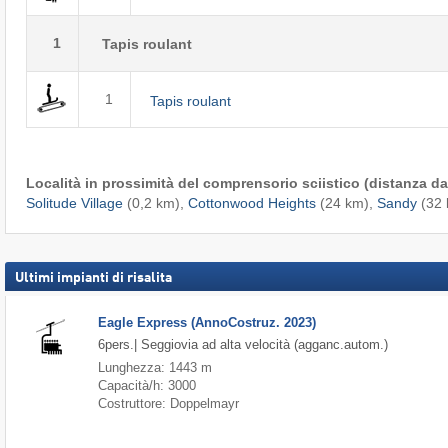
1
Tapis roulant
1
Tapis roulant
Località in prossimità del comprensorio sciistico (distanza dal
Solitude Village
(0,2 km),
Cottonwood Heights
(24 km),
Sandy
(32 
Ultimi impianti di risalita
Eagle Express (AnnoCostruz. 2023)
6pers.| Seggiovia ad alta velocità (agganc.autom.)
Lunghezza: 1443 m
Capacità/h: 3000
Costruttore: Doppelmayr