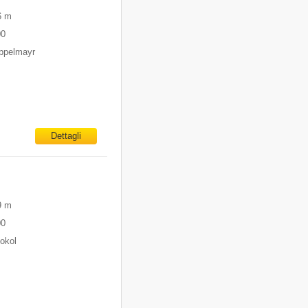
6 m
00
oppelmayr
Dettagli
9 m
00
iokol