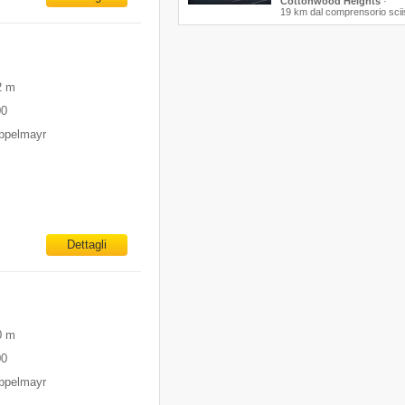
Cottonwood Heights
·
19 km dal comprensorio scii
2 m
00
oppelmayr
Dettagli
0 m
00
oppelmayr