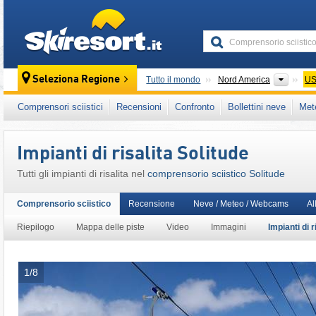
skiresort
Contin
Seleziona Regione
Tutto il mondo
Nord America
U
Questo comprensorio sciistico è presente an
Comprensori sciistici
Recensioni
Confronto
Bollettini neve
Met
Ikon Pass
,
Stati Uniti d'America occidentali
Impianti di risalita Solitude
Tutti gli impianti di risalita nel
comprensorio sciistico Solitude
Comprensorio sciistico
Recensione
Neve / Meteo / Webcams
Al
Riepilogo
Mappa delle piste
Video
Immagini
Impianti di r
1/8