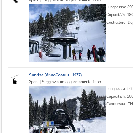
4pers.| Seggiovia ad agganciamento fisso
Lunghezza: 39
Capacità/h: 18
Costruttore: D
Sunrise (AnnoCostruz. 1977)
3pers.| Seggiovia ad agganciamento fisso
Lunghezza: 86
Capacità/h: 20
Costruttore: Th