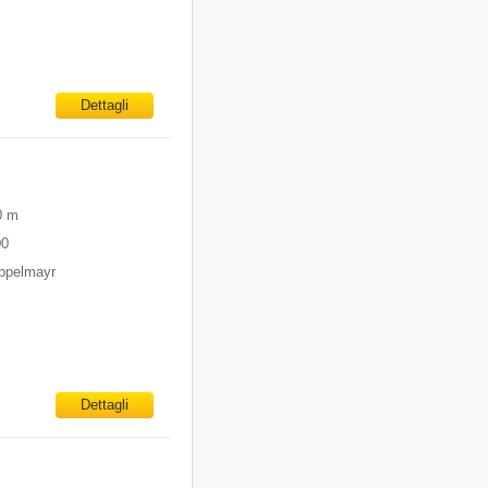
Dettagli
0 m
00
oppelmayr
Dettagli