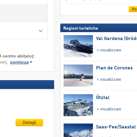
Re
Regioni turistiche
Val Gardena (Gröd
visualizzare
 centro abitato):
km),
continua
Plan de Corones
visualizzare
Ötztal
visualizzare
Dettagli
Saas-Fee/​Saastal