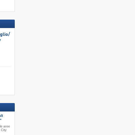
lio/​
​
lt
*
le aree
 City