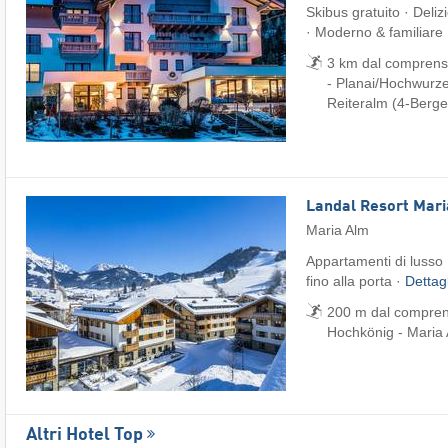
Skibus gratuito · Deliz
· Moderno & familiare
3 km dal comprenso
- Planai/​Hochwurze
Reiteralm (4-Berge
Landal Resort Mar
Maria Alm
Appartamenti di lusso 
fino alla porta ·
Dettag
200 m dal comprens
Hochkönig - Maria 
Altri Hotel Top