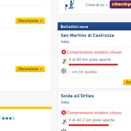
Corso di sci
Recensione
Bollettini neve
San Martino di Castrozza
Italia
Comprensorio sciistico chiuso
0 di 60 km piste aperte
Recensione
- cm (in quota)
Re
Solda all'Ortles
Italia
Comprensorio sciistico chiuso
r
S
0 di 40,2 km piste aperte