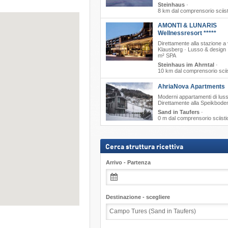
Steinhaus
·
8 km dal comprensorio sciis
AMONTI & LUNARIS
Wellnessresort *****
Direttamente alla stazione a 
Klausberg · Lusso & design 
m² SPA
Steinhaus im Ahrntal
·
10 km dal comprensorio scii
AhriaNova Apartments
Moderni appartamenti di luss
Direttamente alla Speikbod
Sand in Taufers
·
0 m dal comprensorio sciisti
Cerca struttura ricettiva
Arrivo - Partenza
Destinazione - scegliere