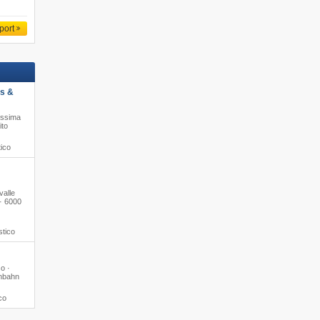
port
ts &
issima
ito
tico
valle
· 6000
stico
o ·
enbahn
co