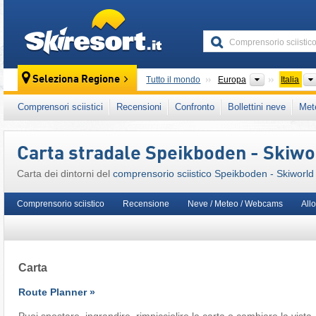
skiresort
Continenti
Seleziona Regione
Tutto il mondo
Europa
Italia
Questo comprensorio sciistico è presente an
Comprensori sciistici
Recensioni
Confronto
Bollettini neve
Met
Alpi Italiane
,
Italia Settentrionale
,
Alpi Orient
Carta stradale Speikboden - Skiwo
Carta dei dintorni del
comprensorio sciistico Speikboden - Skiworld
Comprensorio sciistico
Recensione
Neve / Meteo / Webcams
All
Carta
Route Planner »