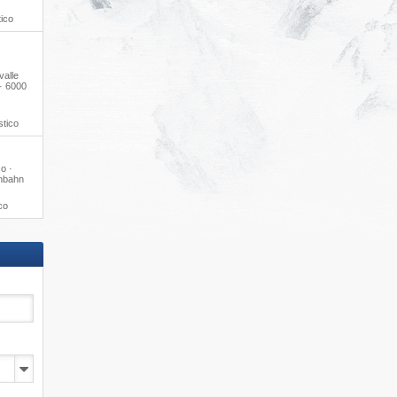
tico
valle
· 6000
stico
o ·
enbahn
co