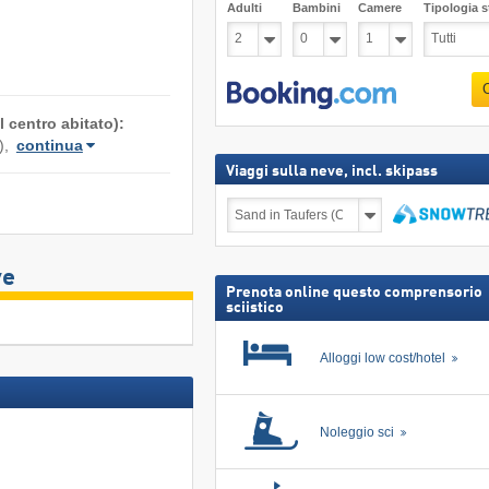
Adulti
Bambini
Camere
Tipologia st
 centro abitato):
),
continua
Viaggi sulla neve, incl. skipass
Viaggi
sulla
neve,
Cerca
incl.
skipass
ve
Prenota online questo comprensorio
sciistico
Alloggi low cost/hotel
Noleggio sci