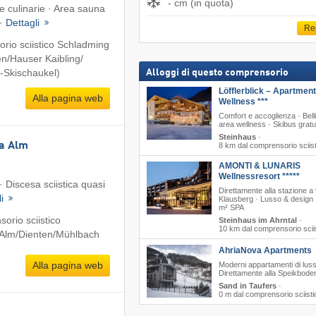
- cm (in quota)
ie culinarie · Area sauna
 ·
Dettagli
Re
rio sciistico Schladming
n/​Hauser Kaibling/​
-Skischaukel)
Alloggi di questo comprensorio
Löfflerblick – Apartmen
Alla pagina web
Wellness ***
Comfort e accoglienza · Bell
area wellness · Skibus gratu
Steinhaus
·
ia Alm
8 km dal comprensorio sciis
AMONTI & LUNARIS
Wellnessresort *****
· Discesa sciistica quasi
Direttamente alla stazione a 
li
Klausberg · Lusso & design 
m² SPA
orio sciistico
Steinhaus im Ahrntal
·
10 km dal comprensorio scii
Alm/​Dienten/​Mühlbach
AhriaNova Apartments
Alla pagina web
Moderni appartamenti di luss
Direttamente alla Speikbod
Sand in Taufers
·
0 m dal comprensorio sciisti