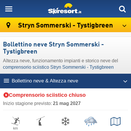
skiresort
Stryn Sommerski - Tystigbreen
Bollettino neve Stryn Sommerski -
Tystigbreen
Altezza neve, funzionamento impianti e storico neve del
comprensorio sciistico Stryn Sommerski - Tystigbreen
Bollettino neve & Altezza neve
Comprensorio sciistico chiuso
Inizio stagione previsto:
21 mag 2027
km