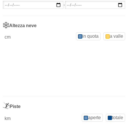
-
Altezza neve
in quota
a valle
cm
Piste
aperte
totale
km