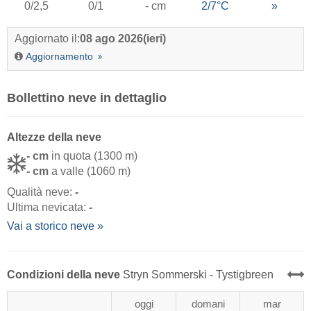
0/2,5
0/1
- cm
2/7°C
»
Aggiornato il:
08 ago 2026
(ieri)
Aggiornamento
Bollettino neve in dettaglio
Altezze della neve
- cm
in quota (1300 m)
- cm
a valle (1060 m)
Qualità neve:
-
Ultima nevicata:
-
Vai a storico neve »
Condizioni della neve
Stryn Sommerski - Tystigbreen
oggi
domani
mar