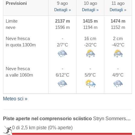
Previsioni
9 ago
10 ago
11 ago
Dettagli »
Dettagli »
Dettagli »
Limite
2137 m
1415 m
1474 m
neve
1596 m
1194 m
1152 m
Neve fresca
-
16 cm
2 cm
in quota 1300m
2/7°C
-2/2°C
-4/2°C
Neve fresca
-
-
-
a valle 1060m
6/12°C
5/9°C
4/9°C
Meteo sci »
Piste aperte nel comprensorio sciistico
Stryn Sommerski - Tystigbreen
0 di 2,5 km piste
(0% aperte)