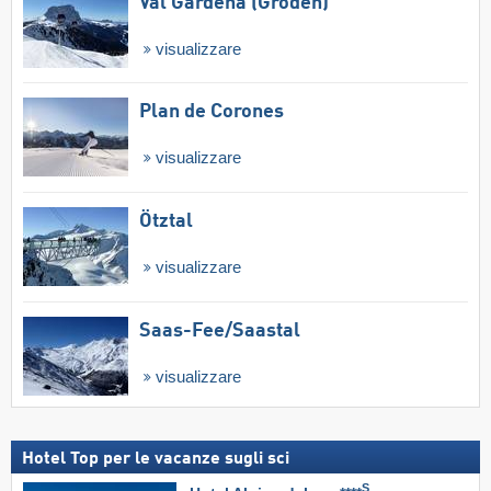
Val Gardena (Gröden)
visualizzare
Plan de Corones
visualizzare
Ötztal
visualizzare
Saas-Fee/​Saastal
visualizzare
Hotel Top per le vacanze sugli sci
S