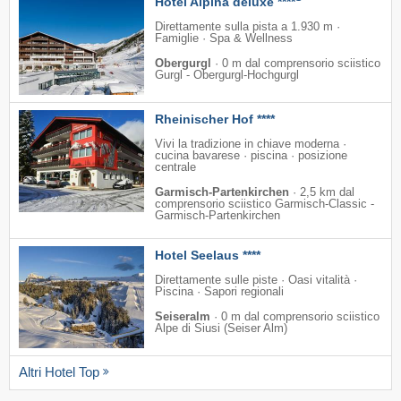
Hotel Alpina deluxe ****
Direttamente sulla pista a 1.930 m ·
Famiglie · Spa & Wellness
Obergurgl
·
0 m dal comprensorio sciistico
Gurgl - Obergurgl-Hochgurgl
Rheinischer Hof ****
Vivi la tradizione in chiave moderna ·
cucina bavarese · piscina · posizione
centrale
Garmisch-Partenkirchen
·
2,5 km dal
comprensorio sciistico Garmisch-Classic -
Garmisch-Partenkirchen
Hotel Seelaus ****
Direttamente sulle piste · Oasi vitalità ·
Piscina · Sapori regionali
Seiseralm
·
0 m dal comprensorio sciistico
Alpe di Siusi (Seiser Alm)
Altri Hotel Top