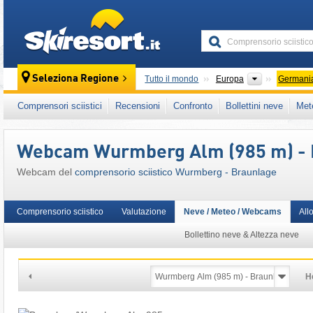
skiresort
Continenti
Seleziona Regione
Tutto il mondo
Europa
Germani
Questo comprensorio sciistico è presente an
Comprensori sciistici
Recensioni
Confronto
Bollettini neve
Met
Europa Centrale
,
Unione Europea
Webcam Wurmberg Alm (985 m) - 
Webcam del
comprensorio sciistico Wurmberg - Braunlage
Comprensorio sciistico
Valutazione
Neve / Meteo / Webcams
All
Bollettino neve & Altezza neve
H