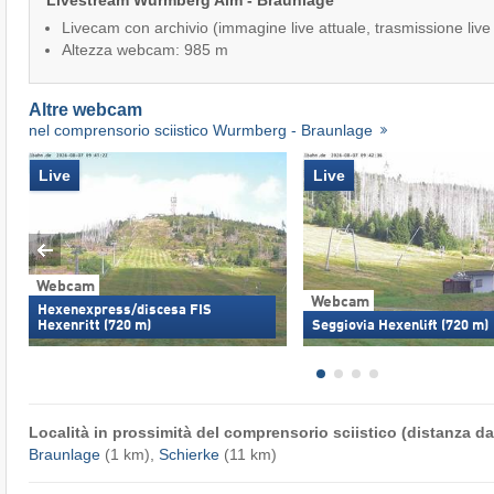
Livestream Wurmberg Alm - Braunlage
Livecam con archivio (immagine live attuale, trasmissione live
Altezza webcam: 985 m
Altre webcam
nel comprensorio sciistico Wurmberg - Braunlage
Live
Live
Webcam
Webcam
Hexenexpress/discesa FIS
Hexenritt (720 m)
Seggiovia Hexenlift (720 m)
Località in prossimità del comprensorio sciistico (distanza dal
Braunlage
(1 km),
Schierke
(11 km)