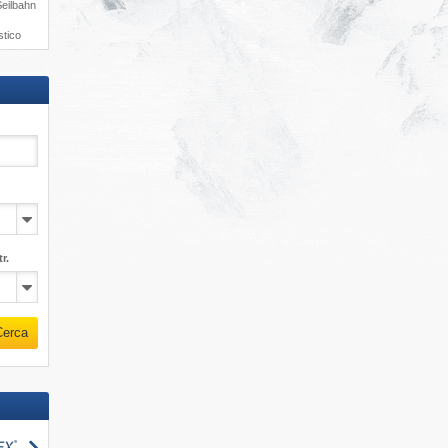
Seilbahn
stico
r.
Cerca
Cerca