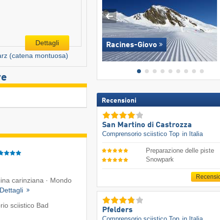
Dettagli
Racines-Giovo
rz (catena montuosa)
ve
Recensioni
San Martino di Castrozza
Comprensorio sciistico Top
in Italia
Preparazione delle piste
Snowpark
Recensi
cina carinziana · Mondo
Dettagli
io sciistico Bad
Pfelders
Comprensorio sciistico Top
in Italia