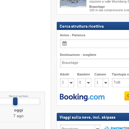
stazione a valle Wurmberg-
Braunlage
·
100 m dal comprensorio scii
Cerca struttura ricettiva
Arrivo - Partenza
Destinazione - scegliere
Adulti
Bambini
Camere
Tipologia st
Nessun archivio
oggi
7 ago
Viaggi sulla neve, incl. skipass
Viaggi