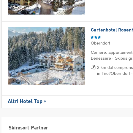
Gartenhotel Rosenh
Oberndorf
Camere, appartamenti
Benessere · Skibus gr
2 km dal comprenso
in Tirol/​Oberndorf 
Altri Hotel Top
Skiresort-Partner