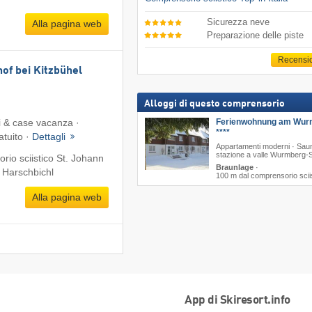
Sicurezza neve
Alla pagina web
Preparazione delle piste
Recensi
of bei Kitzbühel
Alloggi di questo comprensorio
Ferienwohnung am Wur
 & case vacanza ·
****
atuito ·
Dettagli
Appartamenti moderni · Saun
stazione a valle Wurmberg-
rio sciistico St. Johann
Braunlage
·
- Harschbichl
100 m dal comprensorio scii
Alla pagina web
App di Skiresort.info