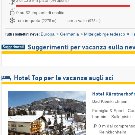
0 di 125 km piste
(0% aperte)
0 su 32 impianti di risalita
- cm in quota
- cm a valle
(2275 m)
(973 m)
Europa
Germania
Mittelgebirge tedesco
Ha
Tutti i bollettini neve:
Suggerimenti per vacanza sulla ne
Hotel Top per le vacanze sugli sci
Hotel Kärntnerhof
Bad Kleinkirchheim
Famiglia & Sport · Cu
bambini · Sulle piste ·
0 m dal comprensor
Kleinkirchheim