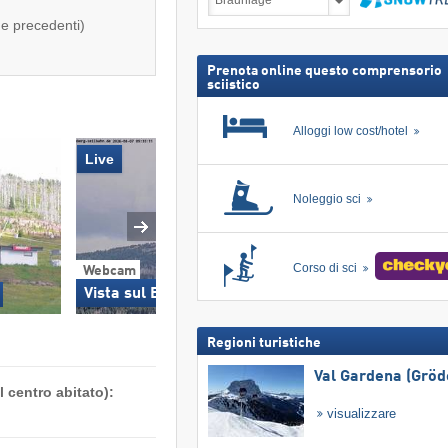
sulla
neve,
Cerca
 e precedenti)
incl.
skipass
Prenota online questo comprensorio
sciistico
Alloggi low cost/hotel
Live
Noleggio sci
Webcam
Corso di sci
Webcam
Stazione a monte 
Vista sul Brocken
m)
Regioni turistiche
Val Gardena (Gröd
 centro abitato):
visualizzare