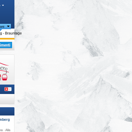
o
oni
tuose
 - Braunlage
i
mberg
a · Alla