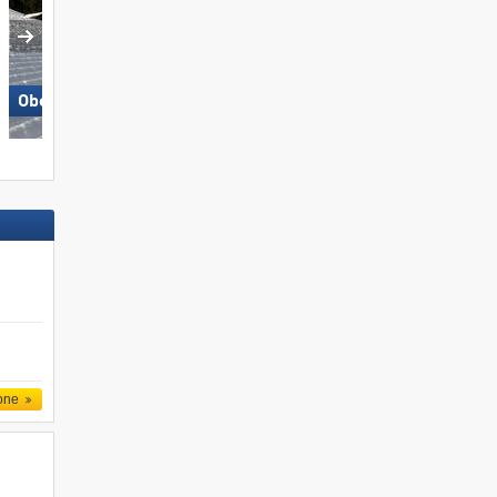
Obereggen
Carezza
one