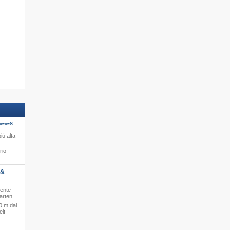
S
****
iù alta
rio
 &
mente
garten
0 m dal
elt