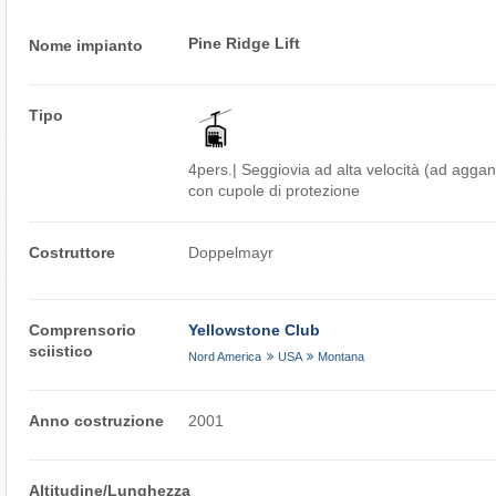
Pine Ridge Lift
Nome impianto
Tipo
4pers.| Seggiovia ad alta velocità (ad agg
con cupole di protezione
Costruttore
Doppelmayr
Comprensorio
Yellowstone Club
sciistico
Nord America
USA
Montana
Anno costruzione
2001
Altitudine/Lunghezza