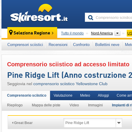
skiresort
Contin
Seleziona Regione
Tutto il mondo
Nord America
U
Questo comprensorio sciistico è presente an
Comprensori sciistici
Recensioni
Confronto
Bollettini neve
Met
Stati Uniti d'America occidentali
Comprensorio sciistico ad accesso limitato
Pine Ridge Lift (Anno costruzione 
Seggiovia nel
comprensorio sciistico Yellowstone Club
Comprensorio sciistico
Valutazione
Meteo
Alloggi
Come arr
Riepilogo
Mappa delle piste
Video
Immagini
Impianti di r
Great Bear