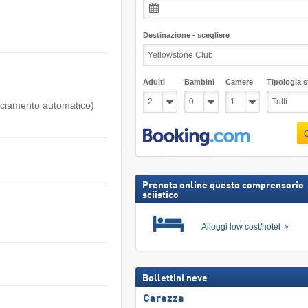
Destinazione - scegliere
Adulti
Bambini
Camere
Tipologia st
anciamento automatico)
Prenota online questo comprensorio
sciistico
Alloggi low cost/hotel
Bollettini neve
Carezza