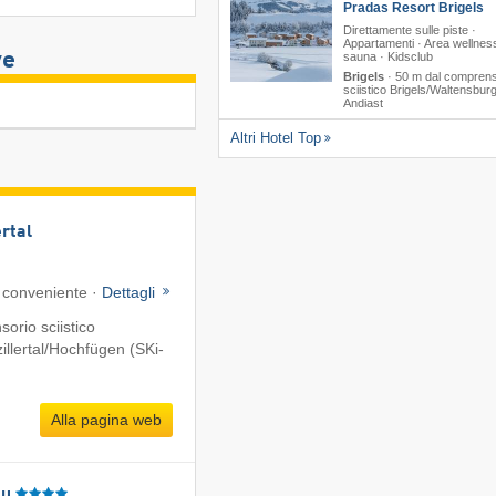
Pradas Resort Brigels
Direttamente sulle piste ·
Appartamenti · Area wellnes
ve
sauna · Kidsclub
Brigels
·
50 m dal comprens
sciistico Brigels/​Waltensburg/
Andiast
Altri Hotel Top
ertal
 conveniente ·
Dettagli
orio sciistico
llertal/​Hochfügen (SKi-
Alla pagina web
äu