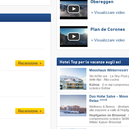
Obereggen
Visualizzare video
Plan de Corones
Visualizzare video
Hotel Top per le vacanze sugli sci
Recensione
Mooshaus Winterresort 
Ski in/Ski out · La Sky-Pool p
delle Alpi · Alta cucina
Kühtai
·
0 m dal comprenso
sciistico Kühtai
Das Hohe Salve – Move
S
Relax ****
Wellness & fitness · diretta
alla stazione a valle di Hopf
Recensione
Hopfgarten im Brixental
·
comprensorio sciistico SkiW
Wilder Kaiser-Brixental