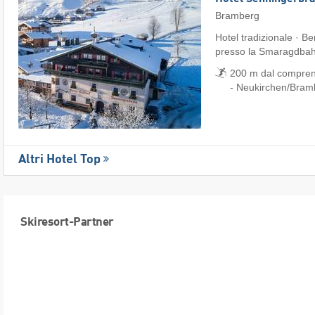
Bramberg
Hotel tradizionale · B
presso la Smaragdba
200 m dal comprens
- Neukirchen/​Bra
Altri Hotel Top
Skiresort-Partner