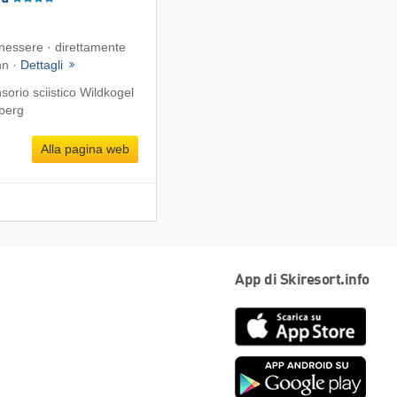
enessere · direttamente
hn ·
Dettagli
orio sciistico Wildkogel
mberg
Alla pagina web
App di Skiresort.info
App
Store
Goog
play