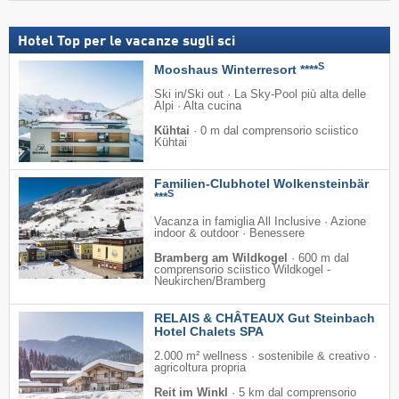
Hotel Top per le vacanze sugli sci
S
Mooshaus Winterresort ****
Ski in/Ski out · La Sky-Pool più alta delle
Alpi · Alta cucina
Kühtai
·
0 m dal comprensorio sciistico
Kühtai
Familien-Clubhotel Wolkensteinbär
S
***
Vacanza in famiglia All Inclusive · Azione
indoor & outdoor · Benessere
Bramberg am Wildkogel
·
600 m dal
comprensorio sciistico Wildkogel -
Neukirchen/​Bramberg
RELAIS & CHÂTEAUX Gut Steinbach
Hotel Chalets SPA
2.000 m² wellness · sostenibile & creativo ·
agricoltura propria
Reit im Winkl
·
5 km dal comprensorio