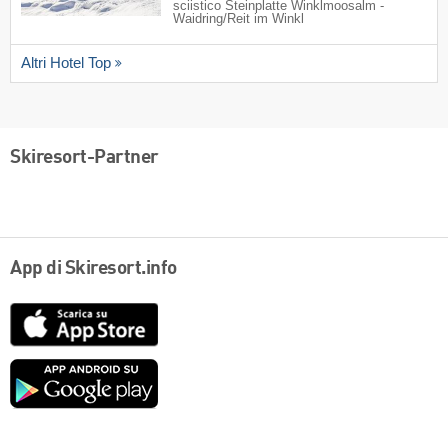
sciistico Steinplatte Winklmoosalm -
Waidring/​Reit im Winkl
Altri Hotel Top
Skiresort-Partner
App di Skiresort.info
App
Store
Google
play