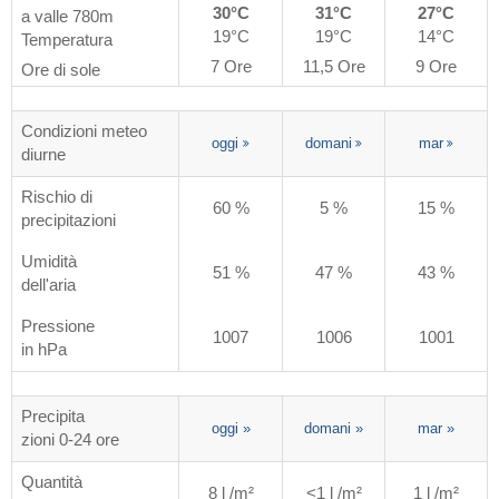
30°C
31°C
27°C
a valle 780m
19°C
19°C
14°C
Temperatura
7 Ore
11,5 Ore
9 Ore
Ore di sole
Condizioni meteo
oggi
domani
mar
diurne
Rischio di
60 %
5 %
15 %
precipitazioni
Umidità
51 %
47 %
43 %
dell'aria
Pressione
1007
1006
1001
in hPa
Precipita
oggi
»
domani
»
mar
»
zioni 0-24 ore
Quantità
8 l /m²
<1 l /m²
1 l /m²