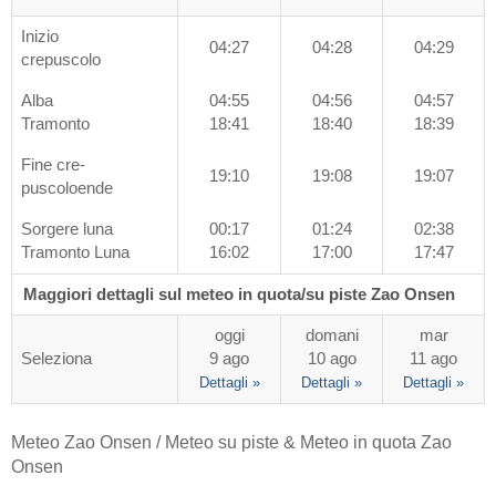
Inizio
04:27
04:28
04:29
crepuscolo
Alba
04:55
04:56
04:57
Tramonto
18:41
18:40
18:39
Fine cre-
19:10
19:08
19:07
puscoloende
Sorgere luna
00:17
01:24
02:38
Tramonto Luna
16:02
17:00
17:47
Maggiori dettagli sul meteo in quota/su piste Zao Onsen
oggi
domani
mar
Seleziona
9 ago
10 ago
11 ago
Dettagli »
Dettagli »
Dettagli »
Meteo Zao Onsen / Meteo su piste & Meteo in quota Zao
Onsen