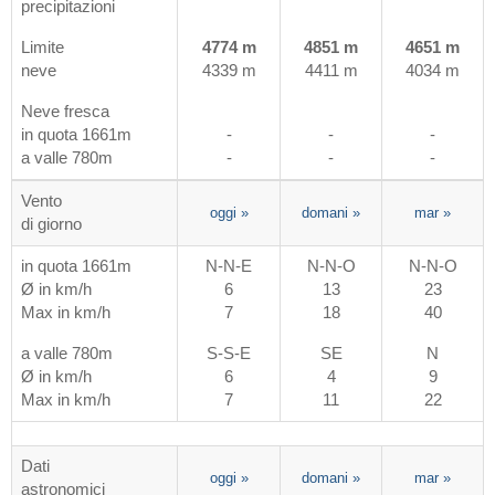
precipitazioni
Limite
4774 m
4851 m
4651 m
neve
4339 m
4411 m
4034 m
Neve fresca
in quota 1661m
-
-
-
a valle 780m
-
-
-
Vento
oggi
»
domani
»
mar
»
di giorno
in quota 1661m
N-N-E
N-N-O
N-N-O
Ø in km/h
6
13
23
Max in km/h
7
18
40
a valle 780m
S-S-E
SE
N
Ø in km/h
6
4
9
Max in km/h
7
11
22
Dati
oggi
»
domani
»
mar
»
astronomici