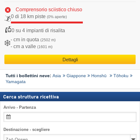
Comprensorio sciistico chiuso
0 di 18 km piste
(0% aperte)
0 su 4 impianti di risalita
- cm in quota
(2502 m)
- cm a valle
(1601 m)
Dettagli
Asia
Giappone
Honshū
Tōhoku
Tutti i bollettini neve:
Yamagata
Cerca struttura ricettiva
Arrivo - Partenza
Destinazione - scegliere