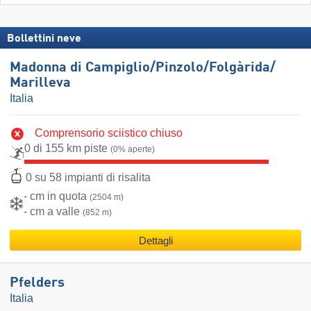
Bollettini neve
Madonna di Campiglio/​Pinzolo/​Folgàrida/​
Marilleva
Italia
Comprensorio sciistico chiuso
0 di 155 km piste
(0% aperte)
0 su 58 impianti di risalita
- cm in quota
(2504 m)
- cm a valle
(852 m)
Dettagli
Pfelders
Italia