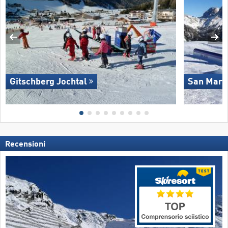
Gitschberg Jochtal
San Marti
Recensioni