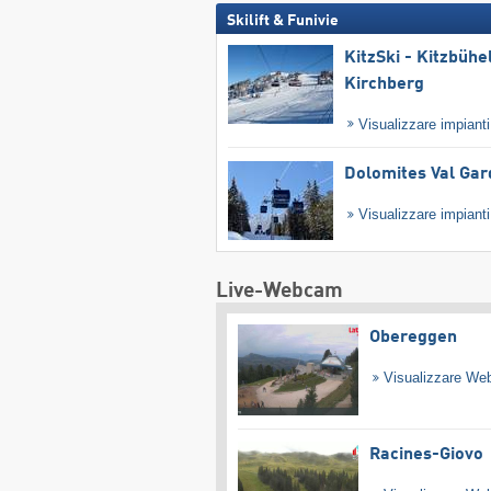
Skilift & Funivie
KitzSki - Kitzbühel
Kirchberg
Visualizzare impiant
Dolomites Val Ga
Visualizzare impiant
Live-Webcam
Obereggen
Visualizzare W
Racines-Giovo