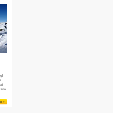
gli
i
 ai
ttano
io