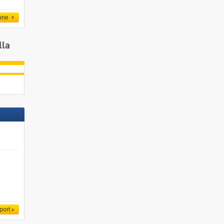
one
lla
port