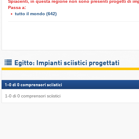
Spiacenti, in questa regione non sono presenti progetti di impi
Passa a:
tutto il mondo
(642)
Egitto: Impianti sciistici progettati
1
-
0
di
0
comprensori sciistici
1
-
0
di
0
comprensori sciistici