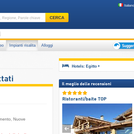
Italian
Comprensorio
CERCA
sciistico,
Regione,
Parole
Paesi
chiave
eo
Impianti risalita
Alloggi
…
Suggeriment
per
vacanza
Hotels: Egitto
sciistica
tati
Il meglio delle recensioni
Ristoranti/baite TOP
namento, Nuove