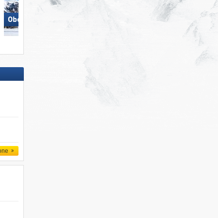
Obereggen
San Martino di Castrozza
one