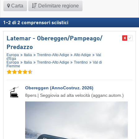
Carta
Delimitare regione
1
-
2
di
2
comprensori sciistici
Latemar - Obereggen/​Pampeago/​
Predazzo
Europa
Italia
Trentino-Alto Adige
Alto Adige
Val
d'Ega
Europa
Italia
Trentino-Alto Adige
Trentino
Val di
Fiemme
Obereggen (AnnoCostruz. 2026)
8pers.| Seggiovia ad alta velocità (agganc.autom.)