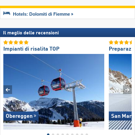
Hotels: Dolomiti di Fiemme
Il meglio delle recensioni
Impianti di risalita TOP
Preparazio
Obereggen
San Marti