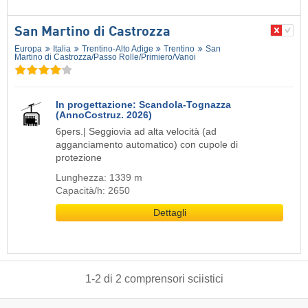
San Martino di Castrozza
Europa
Italia
Trentino-Alto Adige
Trentino
San
Martino di Castrozza/​Passo Rolle/​Primiero/​Vanoi
In progettazione: Scandola-Tognazza
(AnnoCostruz. 2026)
6pers.| Seggiovia ad alta velocità (ad
agganciamento automatico) con cupole di
protezione
Lunghezza: 1339 m
Capacità/h: 2650
Dettagli
1
-
2
di
2
comprensori sciistici