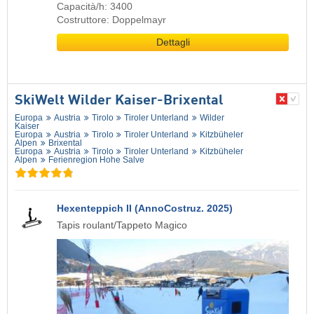
Capacità/h: 3400
Costruttore: Doppelmayr
Dettagli
SkiWelt Wilder Kaiser-Brixental
Europa
Austria
Tirolo
Tiroler Unterland
Wilder
Kaiser
Europa
Austria
Tirolo
Tiroler Unterland
Kitzbüheler
Alpen
Brixental
Europa
Austria
Tirolo
Tiroler Unterland
Kitzbüheler
Alpen
Ferienregion Hohe Salve
Hexenteppich II (AnnoCostruz. 2025)
Tapis roulant/Tappeto Magico