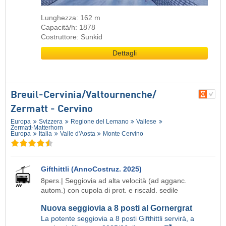
Lunghezza: 162 m
Capacità/h: 1878
Costruttore: Sunkid
Dettagli
Breuil-Cervinia/​Valtournenche/​
Zermatt - Cervino
Europa
Svizzera
Regione del Lemano
Vallese
Zermatt-Matterhorn
Europa
Italia
Valle d'Aosta
Monte Cervino
Gifthittli (AnnoCostruz. 2025)
8pers.| Seggiovia ad alta velocità (ad agganc.
autom.) con cupola di prot. e riscald. sedile
Nuova seggiovia a 8 posti al Gornergrat
La potente seggiovia a 8 posti Gifthittli servirà, a