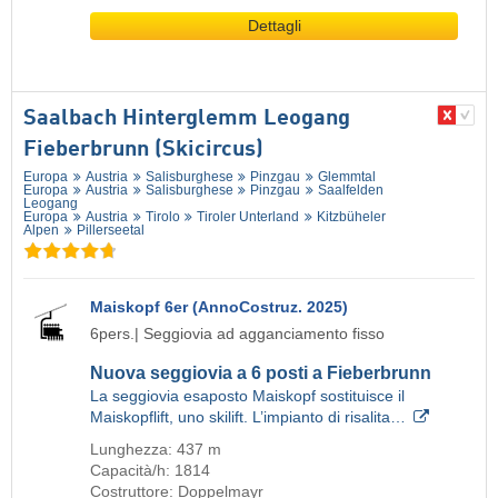
Dettagli
Saalbach Hinterglemm Leogang
Fieberbrunn (Skicircus)
Europa
Austria
Salisburghese
Pinzgau
Glemmtal
Europa
Austria
Salisburghese
Pinzgau
Saalfelden
Leogang
Europa
Austria
Tirolo
Tiroler Unterland
Kitzbüheler
Alpen
Pillerseetal
Maiskopf 6er (AnnoCostruz. 2025)
6pers.| Seggiovia ad agganciamento fisso
Nuova seggiovia a 6 posti a Fieberbrunn
La seggiovia esaposto Maiskopf sostituisce il
Maiskopflift, uno skilift. L’impianto di risalita…
Lunghezza: 437 m
Capacità/h: 1814
Costruttore: Doppelmayr