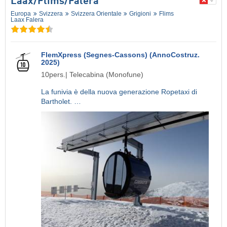
Laax/​Flims/​Falera
Europa
Svizzera
Svizzera Orientale
Grigioni
Flims
Laax Falera
FlemXpress (Segnes-Cassons) (AnnoCostruz.
2025)
10pers.| Telecabina (Monofune)
La funivia è della nuova generazione Ropetaxi di
Bartholet. …