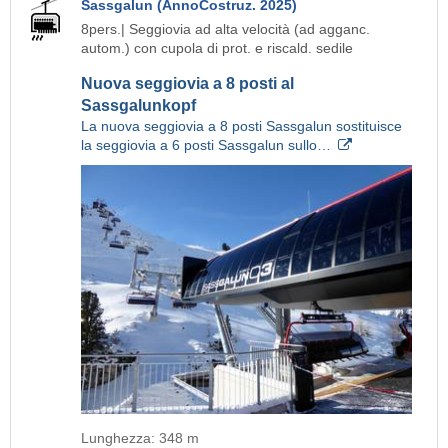
Sassgalun (AnnoCostruz. 2025)
8pers.| Seggiovia ad alta velocità (ad agganc.
autom.) con cupola di prot. e riscald. sedile
Nuova seggiovia a 8 posti al
Sassgalunkopf
La nuova seggiovia a 8 posti Sassgalun sostituisce
la seggiovia a 6 posti Sassgalun sullo…
Lunghezza: 348 m