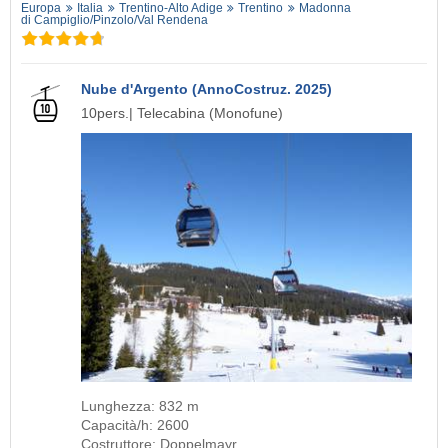
Europa
Italia
Trentino-Alto Adige
Trentino
Madonna
di Campiglio/​Pinzolo/​Val Rendena
Nube d'Argento (AnnoCostruz. 2025)
10pers.| Telecabina (Monofune)
Lunghezza: 832 m
Capacità/h: 2600
Costruttore: Doppelmayr