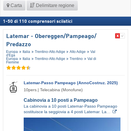
Carta
Delimitare regione
1
-
50
di
110
comprensori sciistici
Latemar - Obereggen/​Pampeago/​
Predazzo
Europa
Italia
Trentino-Alto Adige
Alto Adige
Val
d'Ega
Europa
Italia
Trentino-Alto Adige
Trentino
Val di
Fiemme
Latemar-Passo Pampeago (AnnoCostruz. 2025)
10pers.| Telecabina (Monofune)
Cabinovia a 10 posti a Pampeago
La cabinovia a 10 posti Latemar-Passo Pampeago
sostituisce la seggiovia a 4 posti Latemar. La…