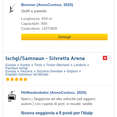
Brunner (AnnoCostruz. 2025)
Skilift a piattello
Lunghezza: 454 m
Capacità/h: 900
Costruttore: LEITNER
Dettagli
Ischgl/​Samnaun - Silvretta Arena
Europa
Austria
Tirolo
Tiroler Oberland
Landeck
Paznaun-Ischgl
Europa
Svizzera
Svizzera Orientale
Grigioni
Engadin Samnaun Val Müstair
Höllbodenbahn (AnnoCostruz. 2025)
8pers.| Seggiovia ad alta velocità (ad agganc.
autom.) con cupola di prot. e riscald. sedile
Nuova seggiovia a 8 posti per l’Idalp