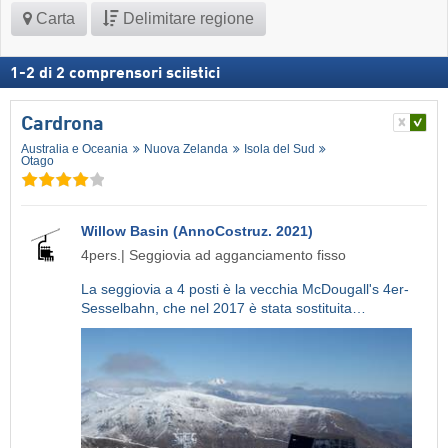
Carta
Delimitare regione
1
-
2
di
2
comprensori sciistici
Cardrona
Australia e Oceania
Nuova Zelanda
Isola del Sud
Otago
Willow Basin (AnnoCostruz. 2021)
4pers.| Seggiovia ad agganciamento fisso
La seggiovia a 4 posti è la vecchia McDougall's 4er-
Sesselbahn, che nel 2017 è stata sostituita…