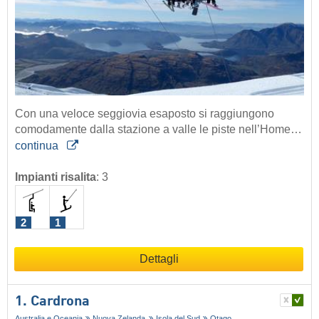
Con una veloce seggiovia esaposto si raggiungono
comodamente dalla stazione a valle le piste nell’Home…
continua
Impianti risalita
:
3
2
1
Dettagli
1. Cardrona
Australia e Oceania
Nuova Zelanda
Isola del Sud
Otago