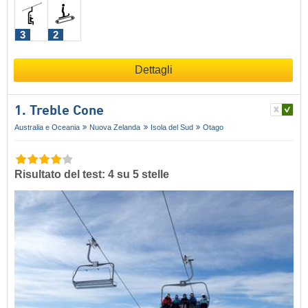
3
2
Dettagli
1. Treble Cone
Australia e Oceania
Nuova Zelanda
Isola del Sud
Otago
Risultato del test: 4 su 5 stelle