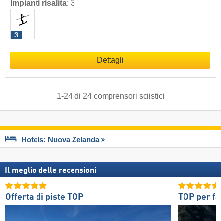
Impianti risalita
:
3
3
Dettagli
1
-
24
di
24
comprensori sciistici
Hotels: Nuova Zelanda
Il meglio delle recensioni
Offerta di piste TOP
TOP per fa