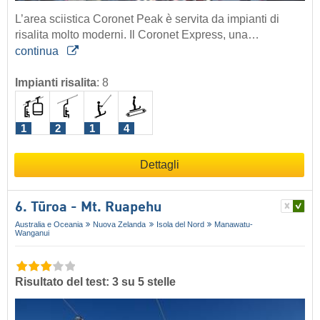
L’area sciistica Coronet Peak è servita da impianti di
risalita molto moderni. Il Coronet Express, una…
continua
Impianti risalita
:
8
1
2
1
4
Dettagli
6. Tūroa - Mt. Ruapehu
Australia e Oceania
Nuova Zelanda
Isola del Nord
Manawatu-
Wanganui
Risultato del test: 3 su 5 stelle