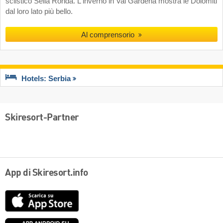
sciistico Sella Ronda. L'inverno in Val Gardena mostra le Dolomiti
dal loro lato più bello.
Al comprensorio
Hotels: Serbia
Skiresort-Partner
App di Skiresort.info
App
Store
Google