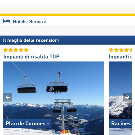
Hotels: Serbia
Il meglio delle recensioni
Impianti di risalita TOP
Impianti di
Plan de Corones
Racines-