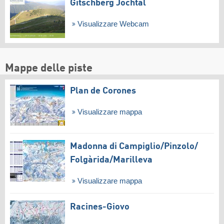
Gitschberg Jochtal
Visualizzare Webcam
Mappe delle piste
Plan de Corones
Visualizzare mappa
Madonna di Campiglio/​Pinzolo/​
Folgàrida/​Marilleva
Visualizzare mappa
Racines-Giovo