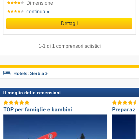
Dimensione
continua »
Dettagli
1
-
1
di
1
comprensori sciistici
Hotels: Serbia
Il meglio delle recensioni
TOP per famiglie e bambini
Preparazio