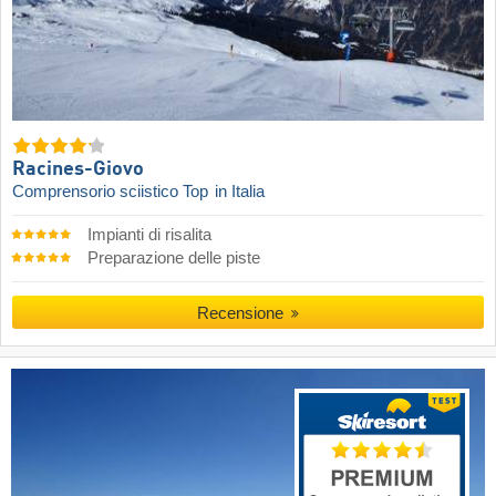
Racines-Giovo
Comprensorio sciistico Top
in Italia
Impianti di risalita
Preparazione delle piste
Recensione