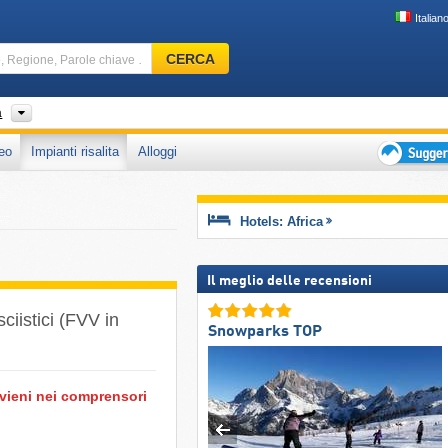
Italian
Comprensorio
CERCA
sciistico,
Regione,
Parole
a
chiave
eo
Impianti risalita
Alloggi
…
Suggeriment
per
vacanza
Hotels: Africa
sciistica
Il meglio delle recensioni
sciistici (FVV in
Snowparks TOP
 vieni nei comprensori