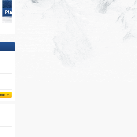
Plan de Corones
Solda all'Ortles
one