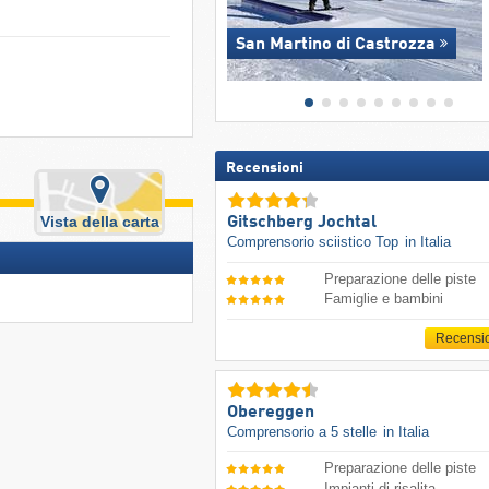
San Martino di Castrozza
Recensioni
Vista della carta
Gitschberg Jochtal
Comprensorio sciistico Top
in Italia
Preparazione delle piste
Famiglie e bambini
Recensi
Obereggen
Comprensorio a 5 stelle
in Italia
Preparazione delle piste
Impianti di risalita