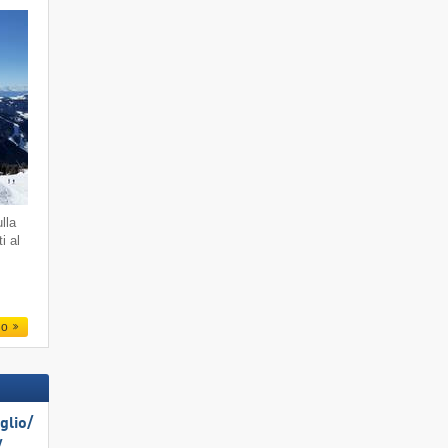
lla
i al
.
io
lio/​
​