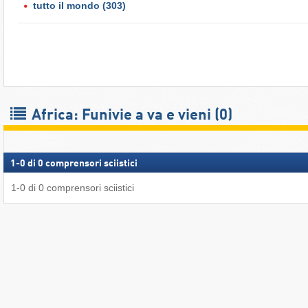
tutto il mondo
(303)
Africa: Funivie a va e vieni (0)
1
-
0
di
0
comprensori sciistici
1
-
0
di
0
comprensori sciistici