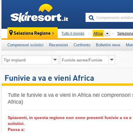
skiresort
Continenti
Seleziona Regione
Tutto il mondo
Africa
Selezion
Comprensori sciistici
Recensioni
Confronto
Bollettini neve
Met
Funivie a va e vieni Africa
Tutte le funivie a va e vieni in Africa nei comprensori 
Africa)
Spiacenti, in questa regione non sono presenti funivie a va e
sciistici.
Passa a: