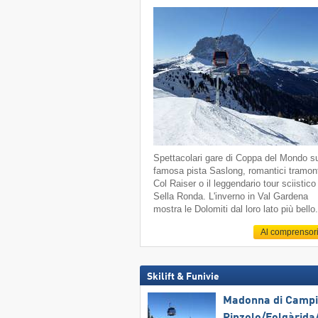
Spettacolari gare di Coppa del Mondo su
famosa pista Saslong, romantici tramont
Col Raiser o il leggendario tour sciistico
Sella Ronda. L'inverno in Val Gardena
mostra le Dolomiti dal loro lato più bello
Al comprensor
Skilift & Funivie
Madonna di Campig
Pinzolo/​Folgàrida/