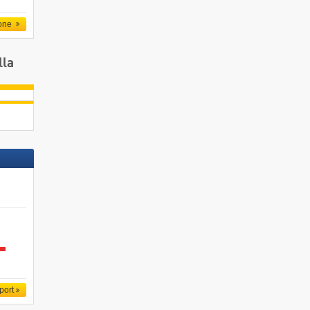
one
lla
port