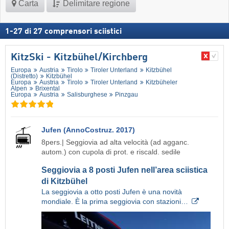
Carta
Delimitare regione
1
-
27
di
27
comprensori sciistici
KitzSki - Kitzbühel/​Kirchberg
Europa
Austria
Tirolo
Tiroler Unterland
Kitzbühel
(Distretto)
Kitzbühel
Europa
Austria
Tirolo
Tiroler Unterland
Kitzbüheler
Alpen
Brixental
Europa
Austria
Salisburghese
Pinzgau
Jufen (AnnoCostruz. 2017)
8pers.| Seggiovia ad alta velocità (ad agganc.
autom.) con cupola di prot. e riscald. sedile
Seggiovia a 8 posti Jufen nell’area sciistica
di Kitzbühel
La seggiovia a otto posti Jufen è una novità
mondiale. È la prima seggiovia con stazioni…