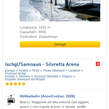
Lunghezza: 1031 m
Capacità/h: 3000
Costruttore: Doppelmayr
Dettagli
Ischgl/​Samnaun - Silvretta Arena
Europa
Austria
Tirolo
Tiroler Oberland
Landeck
Paznaun-Ischgl
Europa
Svizzera
Svizzera Orientale
Grigioni
Engadin Samnaun Val Müstair
Höllkarbahn (AnnoCostruz. 2026)
8pers.| Seggiovia ad alta velocità (ad agganc.
autom.) con cupola di prot. e riscald. sedile