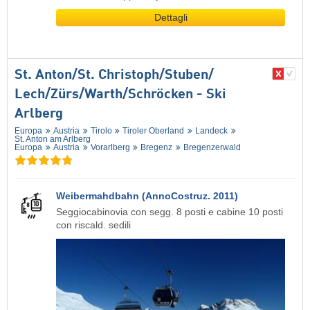
Dettagli
St. Anton/​St. Christoph/​Stuben/​
Lech/​Zürs/​Warth/​Schröcken - Ski
Arlberg
Europa
Austria
Tirolo
Tiroler Oberland
Landeck
St. Anton am Arlberg
Europa
Austria
Vorarlberg
Bregenz
Bregenzerwald
Weibermahdbahn (AnnoCostruz. 2011)
Seggiocabinovia con segg. 8 posti e cabine 10 posti
con riscald. sedili