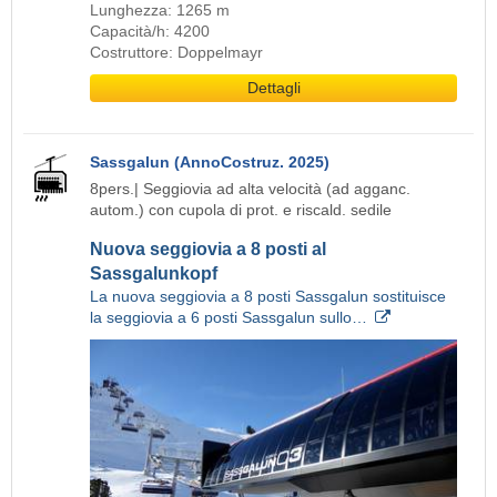
Lunghezza: 1265 m
Capacità/h: 4200
Costruttore: Doppelmayr
Dettagli
Sassgalun (AnnoCostruz. 2025)
8pers.| Seggiovia ad alta velocità (ad agganc.
autom.) con cupola di prot. e riscald. sedile
Nuova seggiovia a 8 posti al
Sassgalunkopf
La nuova seggiovia a 8 posti Sassgalun sostituisce
la seggiovia a 6 posti Sassgalun sullo…