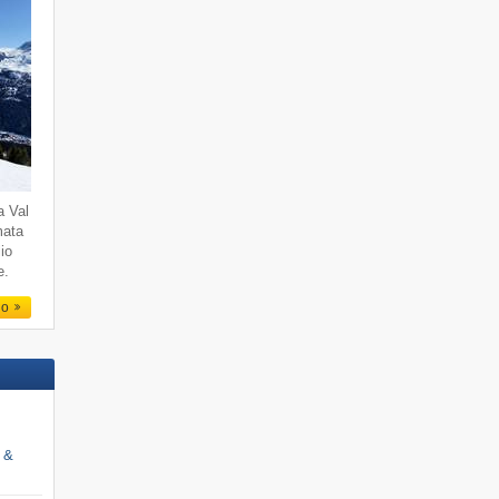
a Val
mata
io
e.
io
i &