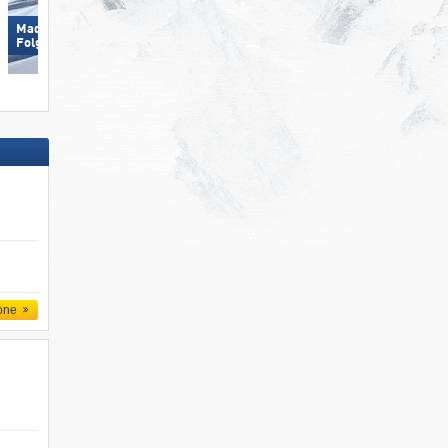
Madonna di Campiglio/​Pinzolo/​
Obereggen
Folgàrida/​Marilleva
one