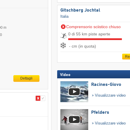
Gitschberg Jochtal
Italia
Comprensorio sciistico chiuso
00 m
0 di 55 km piste aperte
00
- cm (in quota)
Re
Video
Dettagli
Racines-Giovo
Visualizzare video
Pfelders
Visualizzare video