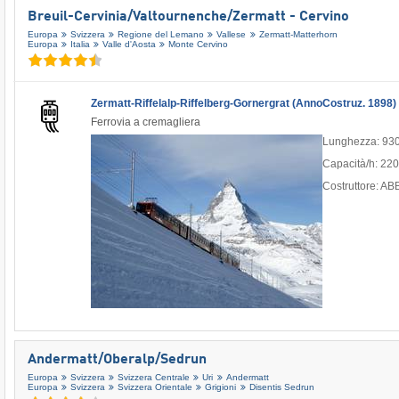
Breuil-Cervinia/​Valtournenche/​Zermatt - Cervino
Europa
Svizzera
Regione del Lemano
Vallese
Zermatt-Matterhorn
Europa
Italia
Valle d'Aosta
Monte Cervino
Zermatt-Riffelalp-Riffelberg-Gornergrat (AnnoCostruz. 1898)
Ferrovia a cremagliera
Lunghezza: 93
Capacità/h: 22
Costruttore: AB
Andermatt/​Oberalp/​Sedrun
Europa
Svizzera
Svizzera Centrale
Uri
Andermatt
Europa
Svizzera
Svizzera Orientale
Grigioni
Disentis Sedrun