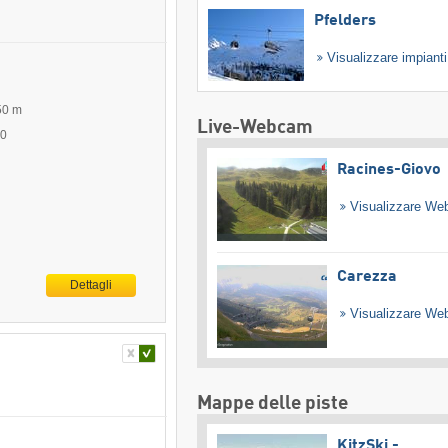
Pfelders
Visualizzare impiant
50 m
Live-Webcam
40
Racines-Giovo
Visualizzare W
Carezza
Dettagli
Visualizzare W
Mappe delle piste
KitzSki -