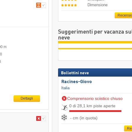
Dimensione
Recensi
Suggerimenti per vacanza su
neve
00 m
00
B
Bollettini neve
Racines-Giovo
Italia
Comprensorio sciistico chiuso
Dettagli
0 di 28,1 km piste aperte
- cm (in quota)
Re