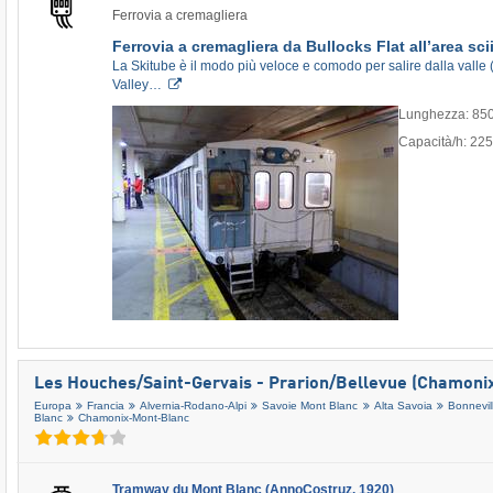
Ferrovia a cremagliera
Ferrovia a cremagliera da Bullocks Flat all’area sci
La Skitube è il modo più veloce e comodo per salire dalla valle 
Valley…
Lunghezza: 85
Capacità/h: 22
Les Houches/​Saint-Gervais - Prarion/​Bellevue (Chamoni
Europa
Francia
Alvernia-Rodano-Alpi
Savoie Mont Blanc
Alta Savoia
Bonnevil
Blanc
Chamonix-Mont-Blanc
Tramway du Mont Blanc (AnnoCostruz. 1920)