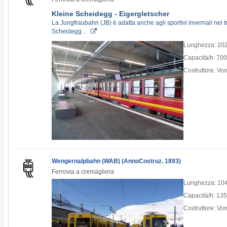
Kleine Scheidegg - Eigergletscher
La Jungfraubahn (JB) è adatta anche agli sportivi invernali nel t
Scheidegg…
Lunghezza: 20
Capacità/h: 70
Costruttore: Von
Wengernalpbahn (WAB) (AnnoCostruz. 1893)
Ferrovia a cremagliera
Lunghezza: 10
Capacità/h: 13
Costruttore: Von