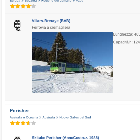
Europa
Svizzera
Regione del Lemano
Vaud
Villars-Bretaye (BVB)
Ferrovia a cremagliera
Lunghezza: 46
Capacità/h: 12
Perisher
Australia e Oceania
Australia
Nuovo Galles del Sud
Skitube Perisher (AnnoCostruz. 1988)