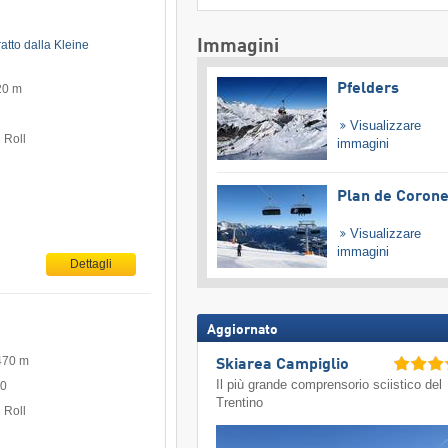
Immagini
ratto dalla Kleine
Pfelders
20 m
0
Visualizzare
 Roll
immagini
Plan de Coron
Visualizzare
immagini
Dettagli
Aggiornato
470 m
Skiarea Campiglio
Il più grande comprensorio sciistico del
50
Trentino
 Roll