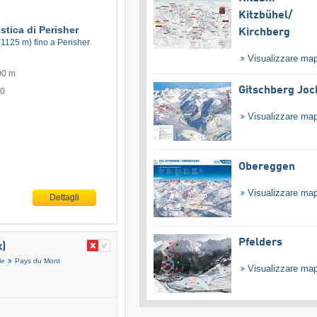
Kitzbühel/​
istica di Perisher
Kirchberg
(1125 m) fino a Perisher
Visualizzare ma
00 m
Gitschberg Joc
50
Visualizzare ma
Obereggen
Visualizzare ma
Dettagli
Pfelders
x)
le
Pays du Mont
Visualizzare ma