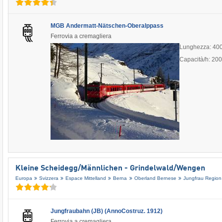
MGB Andermatt-Nätschen-Oberalppass
Ferrovia a cremagliera
Lunghezza: 40
Capacità/h: 20
Kleine Scheidegg/​Männlichen - Grindelwald/​Wengen
Europa
Svizzera
Espace Mittelland
Berna
Oberland Bernese
Jungfrau Region
Jungfraubahn (JB) (AnnoCostruz. 1912)
Ferrovia a cremagliera