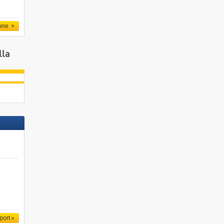
one
lla
port