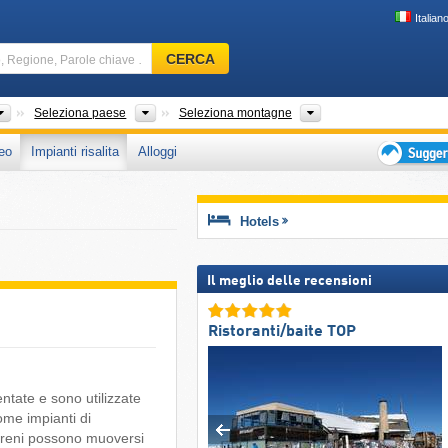
Italian
Comprensorio
CERCA
sciistico,
Regione,
Parole
Seleziona continente
Seleziona paese
Seleziona montagne
Seleziona paese
Seleziona montagne
chiave
eo
Impianti risalita
Alloggi
…
Suggeriment
per
vacanza
Hotels
sciistica
Il meglio delle recensioni
i
Ristoranti/baite TOP
ntate e sono utilizzate
ome impianti di
i treni possono muoversi