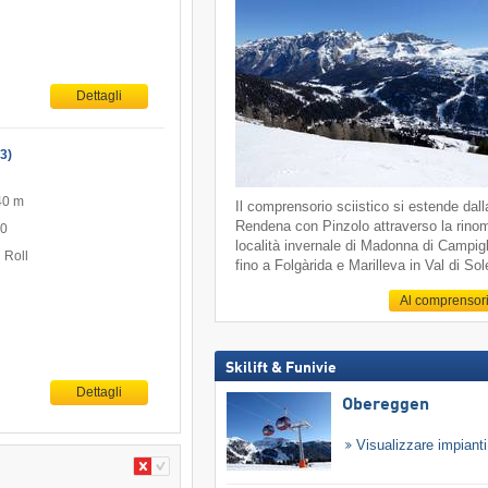
Dettagli
3)
40 m
Il comprensorio sciistico si estende dall
Rendena con Pinzolo attraverso la rino
50
località invernale di Madonna di Campigl
 Roll
fino a Folgàrida e Marilleva in Val di Sol
Al comprensor
Skilift & Funivie
Dettagli
Obereggen
Visualizzare impiant