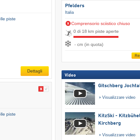
Pfelders
Italia
le piste
Comprensorio sciistico chiuso
0 di 18 km piste aperte
- cm (in quota)
Re
Dettagli
Video
Gitschberg Jochta
Visualizzare video
le piste
KitzSki - Kitzbühel
Kirchberg
Visualizzare video