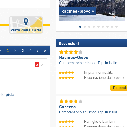
Racines-Giovo
Vista della carta
Recensioni
‹
1
2
3
4
›
»
Racines-Giovo
Comprensorio sciistico Top
in Italia
Impianti di risalita
Preparazione delle piste
Recensi
le piste
Carezza
Comprensorio sciistico Top
in Italia
Famiglie e bambini
Preparazione delle piste