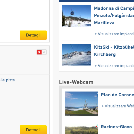
Madonna di Campig
Pinzolo/​Folgàrida/
Marilleva
Visualizzare impiant
Dettagli
KitzSki - Kitzbühel
Kirchberg
Visualizzare impiant
le piste
Live-Webcam
Plan de Coron
Visualizzare W
Racines-Giovo
Dettagli