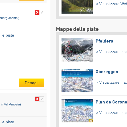
Visualizzare W
hberg Jochtal)
Mappe delle piste
le piste
Pfelders
Visualizzare ma
Obereggen
Visualizzare ma
Dettagli
Plan de Coron
 in Val Venosta)
Visualizzare ma
le piste