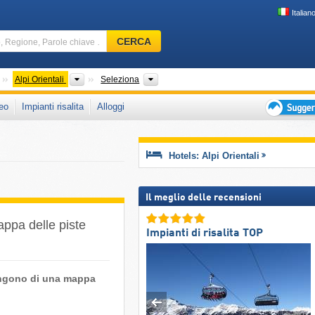
Italian
Comprensorio
CERCA
sciistico,
Regione,
Parole
catene montuose
Catene montuose
Paesi, Catene montuose
Alpi Orientali
Seleziona
chiave
eo
Impianti risalita
Alloggi
…
Suggeriment
per
vacanza
Hotels: Alpi Orientali
sciistica
Il meglio delle recensioni
mappa delle piste
Impianti di risalita TOP
pongono di una mappa