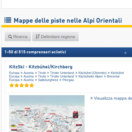
Mappe delle piste nelle Alpi Orientali
Ricerca
Delimitare regione
1
-
50
di
515
comprensori sciistici
«
KitzSki - Kitzbühel/​Kirchberg
Europa
Austria
Tirolo
Tiroler Unterland
Kitzbühel (Distretto)
Kitzbühel
Europa
Austria
Tirolo
Tiroler Unterland
Kitzbüheler Alpen
Brixental
Europa
Austria
Salisburghese
Pinzgau
Visualizza mappa del