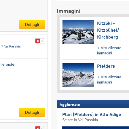
Immagini
KitzSki -
Dettagli
Kitzbühel/​
Kirchberg
)
Val Passiria
Visualizzare
immagini
le piste
Pfelders
Visualizzare
immagini
Aggiornato
Dettagli
Plan (Pfelders) in Alto Adige
Sciare in Val Passiria