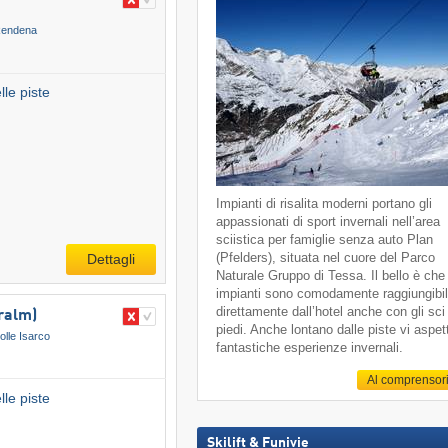
 Rendena
le piste
Impianti di risalita moderni portano gli
appassionati di sport invernali nell’area
sciistica per famiglie senza auto Plan
(Pfelders), situata nel cuore del Parco
Dettagli
Naturale Gruppo di Tessa. Il bello è che 
impianti sono comodamente raggiungibil
direttamente dall’hotel anche con gli sci
ralm)
piedi. Anche lontano dalle piste vi aspe
olle Isarco
fantastiche esperienze invernali.
Al comprensor
le piste
Skilift & Funivie