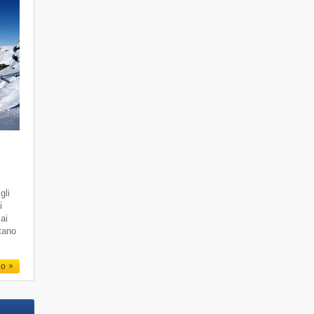
gli
i
 ai
ttano
io