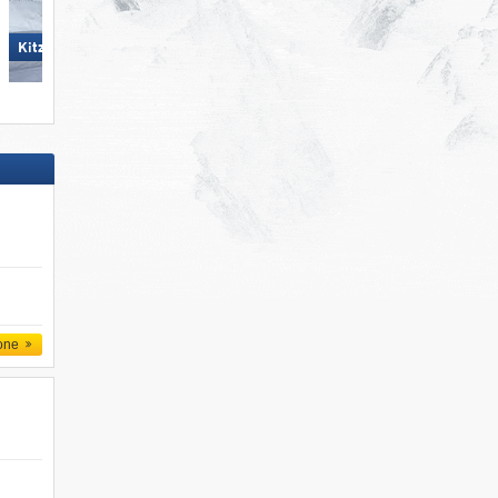
KitzSki - Kitzbühel/​Kirchberg
KitzSki - Kitzbühel/​Kirchberg
one