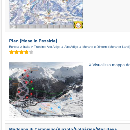
Plan (Moso in Passiria)
Europa
Italia
Trentino-Alto Adige
Alto Adige
Merano e Dintorni (Meraner Land
Visualizza mappa del
Madonna di Campiglio/​Pinzolo/​Folgàrida/​Marilleva