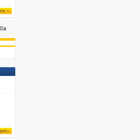
one
lla
port