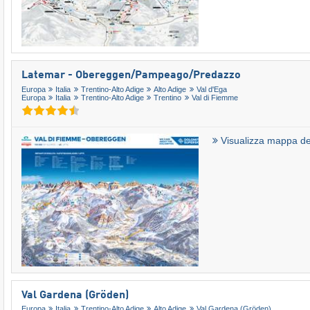
Latemar - Obereggen/​Pampeago/​Predazzo
Europa
Italia
Trentino-Alto Adige
Alto Adige
Val d'Ega
Europa
Italia
Trentino-Alto Adige
Trentino
Val di Fiemme
Visualizza mappa del
Val Gardena (Gröden)
Europa
Italia
Trentino-Alto Adige
Alto Adige
Val Gardena (Gröden)