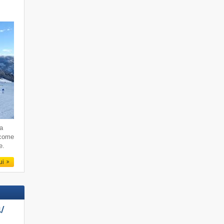
da
 come
e.
qui
/​