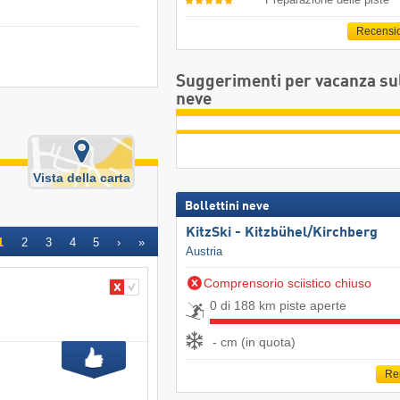
Recensi
Suggerimenti per vacanza su
neve
Vista della carta
Bollettini neve
KitzSki - Kitzbühel/​Kirchberg
1
2
3
4
5
›
»
Austria
Comprensorio sciistico chiuso
0 di 188 km piste aperte
- cm (in quota)
Re