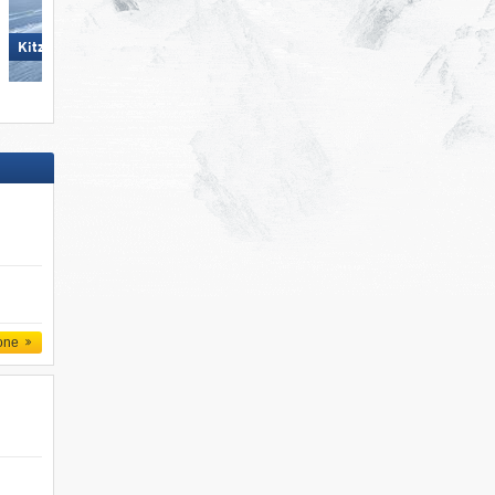
Carezza
KitzSki - Kitzbühel/​Kirchberg
one