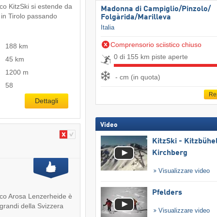
ico KitzSki si estende da
Madonna di Campiglio/​Pinzolo/​
 in Tirolo passando
Folgàrida/​Marilleva
Italia
Comprensorio sciistico chiuso
188 km
0 di 155 km piste aperte
45 km
1200 m
- cm (in quota)
58
Re
Dettagli
Video
KitzSki - Kitzbühel
Kirchberg
Visualizzare video
Pfelders
tico Arosa Lenzerheide è
 grandi della Svizzera
Visualizzare video