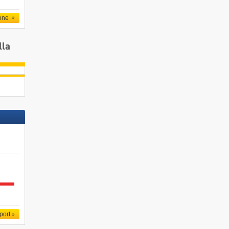
one
lla
port