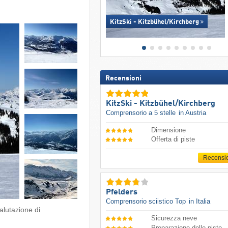
KitzSki - Kitzbühel/​Kirchberg
Recensioni
KitzSki - Kitzbühel/​Kirchberg
Comprensorio a 5 stelle
in Austria
Dimensione
Offerta di piste
Recensi
Pfelders
Comprensorio sciistico Top
in Italia
alutazione di
Sicurezza neve
Preparazione delle piste