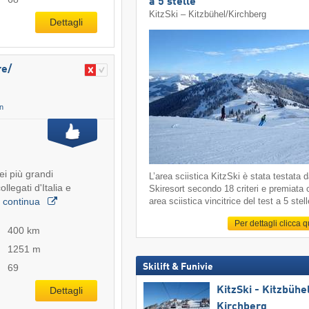
a 5 stelle
KitzSki – Kitzbühel/​Kirchberg
Dettagli
e/​
n
ei più grandi
L’area sciistica KitzSki è stata testata 
ollegati d'Italia e
Skiresort secondo 18 criteri e premiata
…
continua
area sciistica vincitrice del test a 5 stell
Per dettagli clicca 
400 km
1251 m
Skilift & Funivie
69
KitzSki - Kitzbühel
Dettagli
Kirchberg