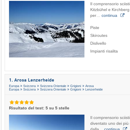
Il comprensorio sciist
Kitzbühel e Kirchberg
per…
continua
Piste
Skiroutes
Dislivello
Impianti risalita
1. Arosa Lenzerheide
Europa
Svizzera
Svizzera Orientale
Grigioni
Arosa
Europa
Svizzera
Svizzera Orientale
Grigioni
Lenzerheide
Risultato del test: 5 su 5 stelle
Il comprensorio sciis
diventato uno dei più
dalla…
continua