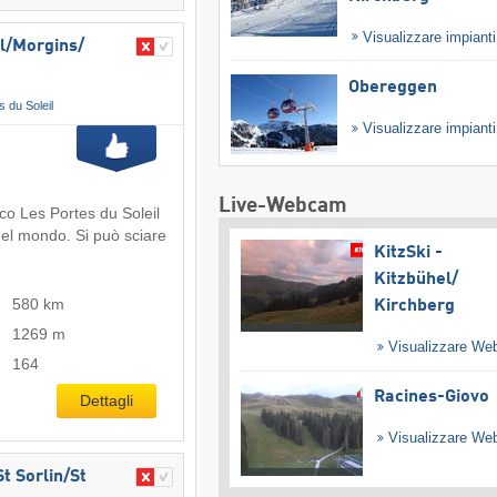
Visualizzare impiant
/​Morgins/​
Obereggen
s du Soleil
Visualizzare impiant
Live-Webcam
ico Les Portes du Soleil
del mondo. Si può sciare
KitzSki -
Kitzbühel/​
580 km
Kirchberg
1269 m
Visualizzare W
164
Racines-Giovo
Dettagli
Visualizzare W
t Sorlin/​St