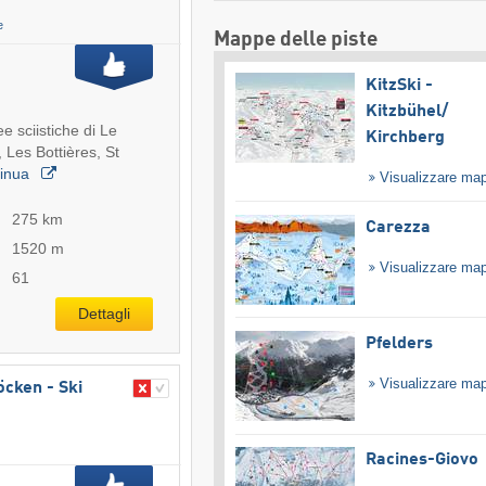
e
Mappe delle piste
KitzSki -
Kitzbühel/​
ee sciistiche di Le
Kirchberg
 Les Bottières, St
tinua
Visualizzare ma
275 km
Carezza
1520 m
Visualizzare ma
61
Dettagli
Pfelders
Visualizzare ma
öcken - Ski
Racines-Giovo