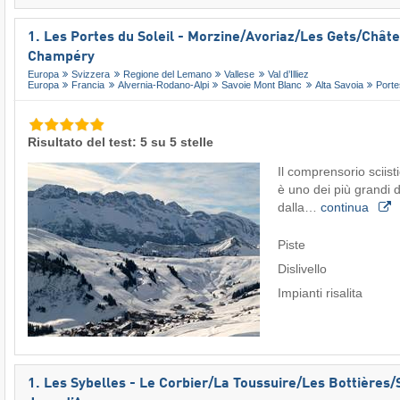
1. Les Portes du Soleil - Morzine/​Avoriaz/​Les Gets/​Châtel
Champéry
Europa
Svizzera
Regione del Lemano
Vallese
Val d’Illiez
Europa
Francia
Alvernia-Rodano-Alpi
Savoie Mont Blanc
Alta Savoia
Porte
Risultato del test: 5 su 5 stelle
Il comprensorio sciist
è uno dei più grandi 
dalla…
continua
Piste
Dislivello
Impianti risalita
1. Les Sybelles - Le Corbier/​La Toussuire/​Les Bottières/​S