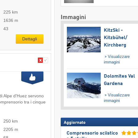
225 km
Immagini
1636 m
43
KitzSki -
Kitzbühel/​
Dettagli
Kirchberg
Visualizzare
immagini
Dolomites Val
Gardena
Visualizzare
a di Alpe d'Huez servono
immagini
omprensorio tra i cinque
250 km
Aggiornato
2205 m
Comprensorio sciistico
68