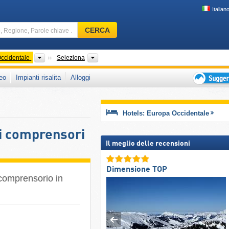
Italian
Comprensorio
CERCA
sciistico,
Regione,
Parole
Subcontinenti (Nazioni Unite)
Paesi
ccidentale
Seleziona
chiave
eo
Impianti risalita
Alloggi
…
Suggeriment
per
vacanza
Hotels: Europa Occidentale
sciistica
i comprensori
Il meglio delle recensioni
Dimensione TOP
 comprensorio in