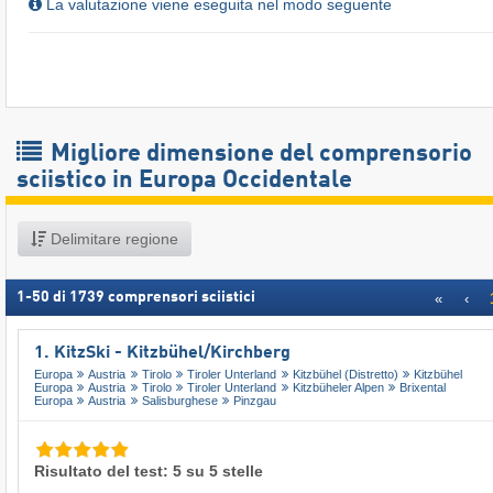
La valutazione viene eseguita nel modo seguente
Migliore dimensione del comprensorio
sciistico in Europa Occidentale
Delimitare regione
1
-
50
di
1739
comprensori sciistici
«
‹
1. KitzSki - Kitzbühel/​Kirchberg
Europa
Austria
Tirolo
Tiroler Unterland
Kitzbühel (Distretto)
Kitzbühel
Europa
Austria
Tirolo
Tiroler Unterland
Kitzbüheler Alpen
Brixental
Europa
Austria
Salisburghese
Pinzgau
Risultato del test: 5 su 5 stelle