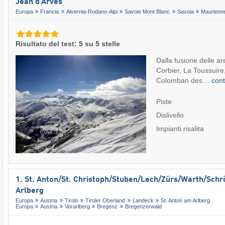
Jean d’Arves
Europa
Francia
Alvernia-Rodano-Alpi
Savoie Mont Blanc
Savoia
Maurienn
Risultato del test: 5 su 5 stelle
Dalla fusione delle ar
Corbier, La Toussuire,
Colomban des…
con
Piste
Dislivello
Impianti risalita
1. St. Anton/​St. Christoph/​Stuben/​Lech/​Zürs/​Warth/​Schr
Arlberg
Europa
Austria
Tirolo
Tiroler Oberland
Landeck
St. Anton am Arlberg
Europa
Austria
Vorarlberg
Bregenz
Bregenzerwald