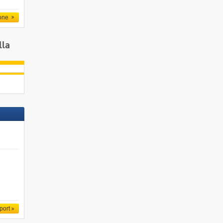
one
lla
port