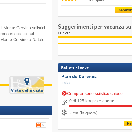
Recensi
Suggerimenti per vacanza su
ul Monte Cervino sciistici
neve
ensori sciistici sul
l Monte Cervino a Natale
Bollettini neve
Plan de Corones
Italia
Vista della carta
Comprensorio sciistico chiuso
0 di 125 km piste aperte
- cm (in quota)
Re