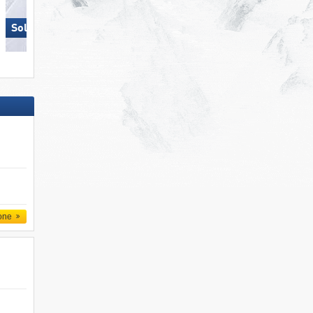
Solda all'Ortles
Gitschberg Jochtal
one