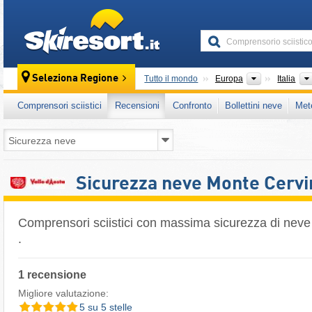
skiresort
Continenti
Seleziona Regione
Tutto il mondo
Europa
Italia
Comprensori sciistici
Recensioni
Confronto
Bollettini neve
Met
Sicurezza neve Monte Cervi
Comprensori sciistici con massima sicurezza di neve
.
1 recensione
Migliore valutazione:
5 su 5 stelle