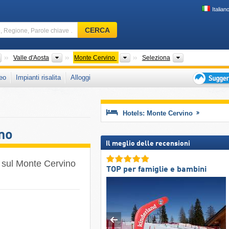
Italian
Comprensorio
CERCA
sciistico,
Regione,
Parole
Paesi
Regioni
Regioni turistiche
Catena montuo
Valle d'Aosta
Monte Cervino
Seleziona
chiave
eo
Impianti risalita
Alloggi
…
Suggeriment
per
vacanza
Hotels: Monte Cervino
sciistica
no
Il meglio delle recensioni
 sul Monte Cervino
TOP per famiglie e bambini