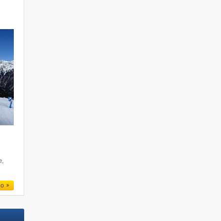
e
e,
io