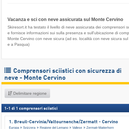
Vacanza e sci con neve assicurata sul Monte Cervino
Skiresort.it ha testato il livello di neve assicurata dei comprensori s
e fornisce informazioni sui sulla presenza e sull'ubicazione di compr
Monte Cervino con neve sicura (ad es. località con neve sicura su
e a Pasqua)
Comprensori sciistici con sicurezza di
neve - Monte Cervino
Delimitare regione
1
-
1
di
1
comprensori sciistici
1. Breuil-Cervinia/​Valtournenche/​Zermatt - Cervino
Europa
Svizzera
Regione del Lemano
Vallese
Zermatt-Matterhorn