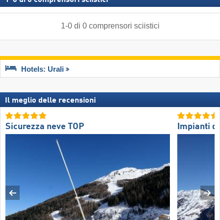
1
-
0
di
0
comprensori sciistici
Hotels: Urali
Il meglio delle recensioni
Sicurezza neve TOP
Impianti di