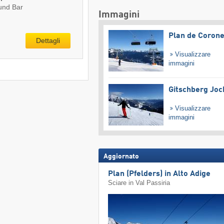
und Bar
Immagini
Plan de Coron
Dettagli
Visualizzare
immagini
Gitschberg Joc
Visualizzare
immagini
Aggiornato
Plan (Pfelders) in Alto Adige
Sciare in Val Passiria