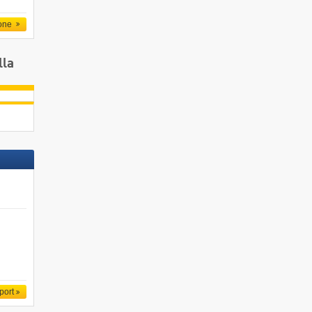
one
lla
port