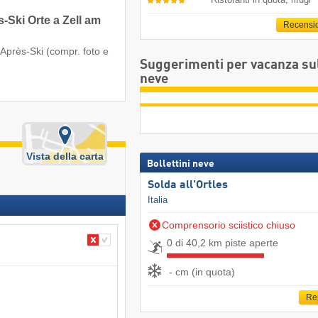
-Ski Orte a Zell am
Recensi
 l'Après-Ski (compr. foto e
Suggerimenti per vacanza su
neve
Vista della carta
Bollettini neve
Solda all'Ortles
Italia
Comprensorio sciistico chiuso
0 di 40,2 km piste aperte
- cm (in quota)
Re