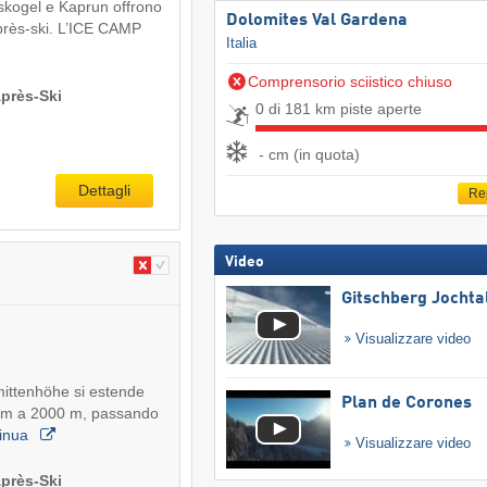
aiskogel e Kaprun offrono
Dolomites Val Gardena
après-ski. L’ICE CAMP
Italia
Comprensorio sciistico chiuso
Après-Ski
0 di 181 km piste aperte
- cm (in quota)
Dettagli
Re
Video
Gitschberg Jochta
Visualizzare video
mittenhöhe si estende
Plan de Corones
lm a 2000 m, passando
tinua
Visualizzare video
Après-Ski