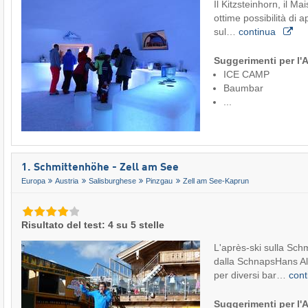
Il Kitzsteinhorn, il M
ottime possibilità di 
sul…
continua
Suggerimenti per l'
ICE CAMP
Baumbar
...
1. Schmittenhöhe - Zell am See
Europa
Austria
Salisburghese
Pinzgau
Zell am See-Kaprun
Risultato del test: 4 su 5 stelle
L'après-ski sulla Sch
dalla SchnapsHans A
per diversi bar…
con
Suggerimenti per l'