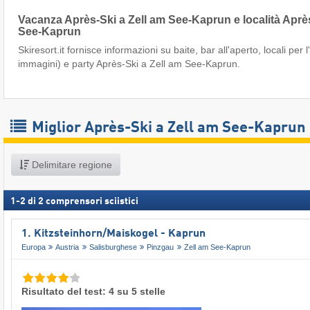
Vacanza Après-Ski a Zell am See-Kaprun e località Après
See-Kaprun
Skiresort.it fornisce informazioni su baite, bar all'aperto, locali per
immagini) e party Après-Ski a Zell am See-Kaprun.
Miglior Après-Ski a Zell am See-Kaprun
Delimitare regione
1
-
2
di
2
comprensori sciistici
1. Kitzsteinhorn/​Maiskogel - Kaprun
Europa
Austria
Salisburghese
Pinzgau
Zell am See-Kaprun
Risultato del test: 4 su 5 stelle