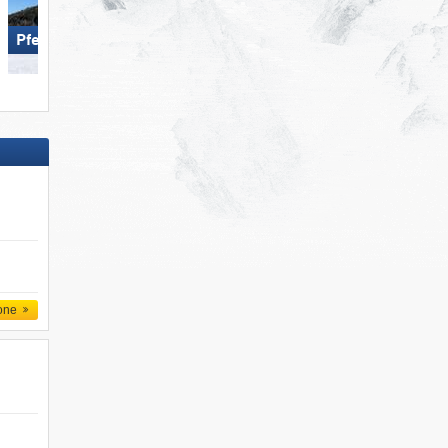
Pfelders
Gitschberg Jochtal
one