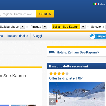
Italian
Comprensorio
CERCA
sciistico,
Regione,
Parole
si
Stati federati (Bundesländer)
Distretti (Gaue)
Regioni turisti
Salisburghese
Pinzgau
Zell am See-Kaprun
Seleziona
chiave
eo
Impianti risalita
Alloggi
…
Suggeriment
per
vacanza
Hotels: Zell am See-Kaprun
sciistica
Il meglio delle recensioni
 am See-Kaprun
Offerta di piste TOP