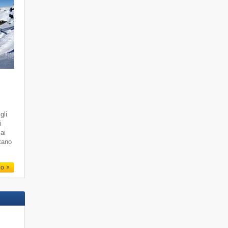
gli
i
 ai
ttano
io