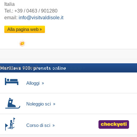
Italia
Tel.:
+39 / 0463 / 901280
email:
info@visitvaldisole.it
Alla pagina web
Notato un errore?
Qui puoi segnalarlo
Marilleva 900: prenota online
Alloggi
Noleggio sci
Corso di sci