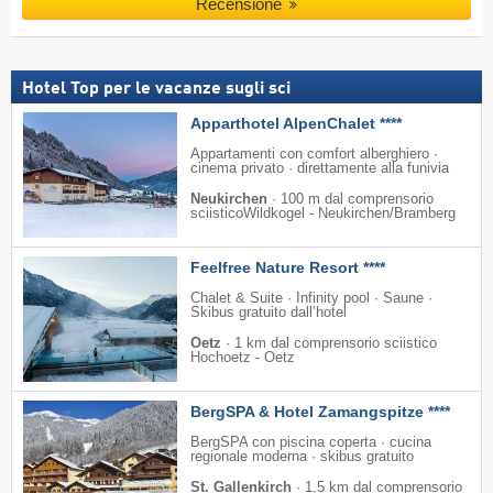
Recensione
Hotel Top per le vacanze sugli sci
Apparthotel AlpenChalet ****
Appartamenti con comfort alberghiero ·
cinema privato · direttamente alla funivia
Neukirchen
·
100 m dal comprensorio
sciisticoWildkogel - Neukirchen/​Bramberg
Feelfree Nature Resort ****
Chalet & Suite · Infinity pool · Saune ·
Skibus gratuito dall’hotel
Oetz
·
1 km dal comprensorio sciistico
Hochoetz - Oetz
BergSPA & Hotel Zamangspitze ****
BergSPA con piscina coperta · cucina
regionale moderna · skibus gratuito
St. Gallenkirch
·
1,5 km dal comprensorio