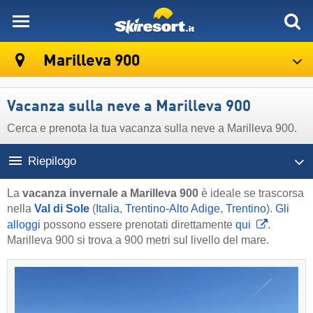
skiresort
Marilleva 900
Vacanza sulla neve a Marilleva 900
Cerca e prenota la tua vacanza sulla neve a Marilleva 900.
Riepilogo
La
vacanza invernale a Marilleva 900
è ideale se trascorsa
nella
Val di Sole
(
Italia
,
Trentino-Alto Adige
,
Trentino
).
Gli
alloggi
possono essere prenotati direttamente
qui
.
Marilleva 900 si trova a 900 metri sul livello del mare.