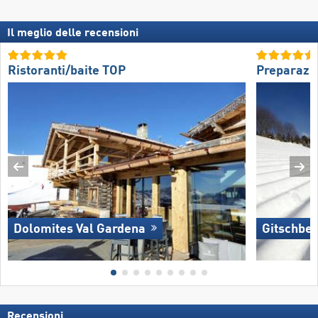
Il meglio delle recensioni
Ristoranti/baite TOP
Preparazio
Dolomites Val Gardena
Gitschber
Recensioni